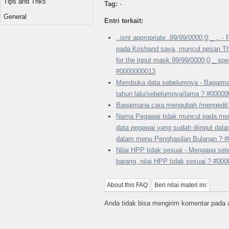
Tips and Triks
Tag:
-
General
Entri terkait:
..isnt appropriate..99/99/0000;0;_ .. 
pada Krishand saya, muncul pesan The
for the input mask 99/99/0000;0;_ spec
#0000000013
Membuka data sebelumnya - Bagaima
tahun lalu/sebelumnya/lama ? #0000
Bagaimana cara mengubah /mengedit
Nama Pegawai tidak muncul pada men
data pegawai yang sudah diinput dal
dalam menu Penghasilan Bulanan ? 
Nilai HPP tidak sesuai - Mengapa se
barang, nilai HPP tidak sesuai ? #00
About this FAQ
Beri nilai materi ini:
Anda tidak bisa mengirim komentar pada ar