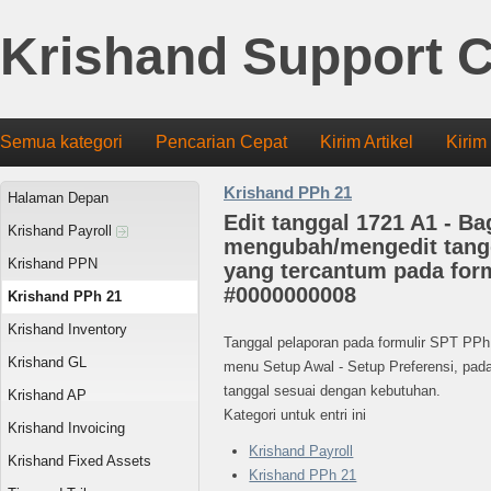
Krishand Support C
Semua kategori
Pencarian Cepat
Kirim Artikel
Kirim
Krishand PPh 21
Halaman Depan
Edit tanggal 1721 A1 - B
Krishand Payroll
mengubah/mengedit tang
Krishand PPN
yang tercantum pada form
#0000000008
Krishand PPh 21
Krishand Inventory
Tanggal pelaporan pada formulir SPT PP
Krishand GL
menu Setup Awal - Setup Preferensi, pada
tanggal sesuai dengan kebutuhan.
Krishand AP
Kategori untuk entri ini
Krishand Invoicing
Krishand Payroll
Krishand Fixed Assets
Krishand PPh 21