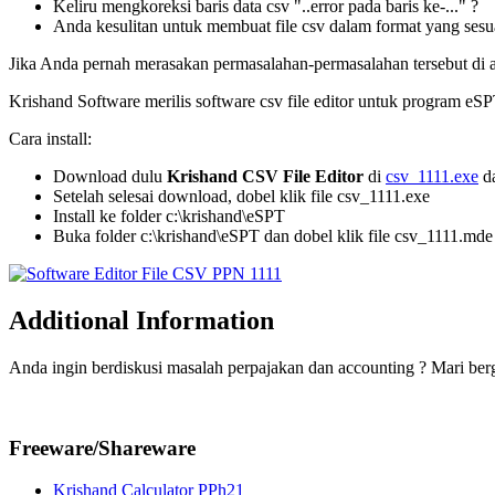
Keliru mengkoreksi baris data csv "..error pada baris ke-..." ?
Anda kesulitan untuk membuat file csv dalam format yang sesua
Jika Anda pernah merasakan permasalahan-permasalahan tersebut di a
Krishand Software merilis software csv file editor untuk program e
Cara install:
Download dulu
Krishand CSV File Editor
di
csv_1111.exe
da
Setelah selesai download, dobel klik file csv_1111.exe
Install ke folder c:\krishand\eSPT
Buka folder c:\krishand\eSPT dan dobel klik file csv_1111.md
Additional Information
Anda ingin berdiskusi masalah perpajakan dan accounting ? Mari be
Freeware/Shareware
Krishand Calculator PPh21