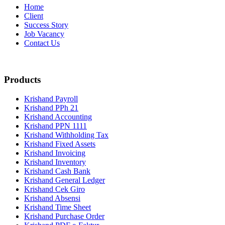
Home
Client
Success Story
Job Vacancy
Contact Us
Products
Krishand Payroll
Krishand PPh 21
Krishand Accounting
Krishand PPN 1111
Krishand Withholding Tax
Krishand Fixed Assets
Krishand Invoicing
Krishand Inventory
Krishand Cash Bank
Krishand General Ledger
Krishand Cek Giro
Krishand Absensi
Krishand Time Sheet
Krishand Purchase Order