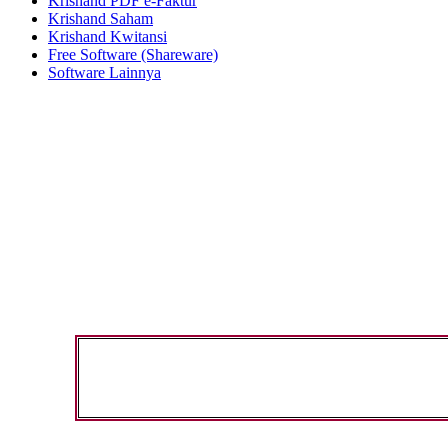
Krishand PDF e-Faktur
Krishand Saham
Krishand Kwitansi
Free Software (Shareware)
Software Lainnya