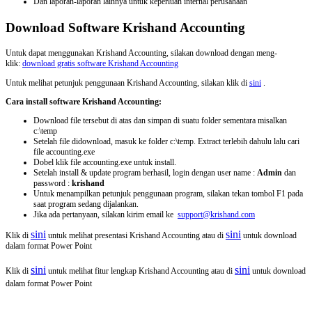
Dan laporan-laporan lainnya untuk keperluan internal perusahaan
Download Software Krishand Accounting
Untuk dapat menggunakan Krishand Accounting, silakan download dengan meng-
klik:
download gratis software Krishand Accounting
Untuk melihat petunjuk penggunaan Krishand Accounting, silakan klik di
sini
.
Cara install software Krishand Accounting:
Download file tersebut di atas dan simpan di suatu folder sementara misalkan
c:\temp
Setelah file didownload, masuk ke folder c:\temp. Extract terlebih dahulu lalu cari
file accounting.exe
Dobel klik file accounting.exe untuk install.
Setelah install & update program berhasil, login dengan user name :
Admin
dan
password :
krishand
Untuk menampilkan petunjuk penggunaan program, silakan tekan tombol F1 pada
saat program sedang dijalankan.
Jika ada pertanyaan, silakan kirim email ke
support@krishand.com
sini
sini
Klik di
untuk melihat presentasi Krishand Accounting atau di
untuk download
dalam format Power Point
sini
sini
Klik di
untuk melihat fitur lengkap Krishand Accounting atau di
untuk download
dalam format Power Point