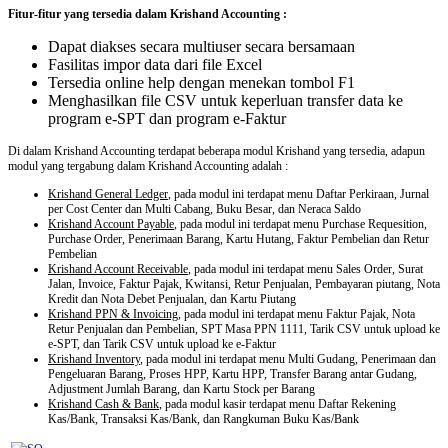
Fitur-fitur yang tersedia dalam Krishand Accounting :
Dapat diakses secara multiuser secara bersamaan
Fasilitas impor data dari file Excel
Tersedia online help dengan menekan tombol F1
Menghasilkan file CSV untuk keperluan transfer data ke
program e-SPT dan program e-Faktur
Di dalam Krishand Accounting terdapat beberapa modul Krishand yang tersedia, adapun
modul yang tergabung dalam Krishand Accounting adalah :
Krishand General Ledger
, pada modul ini terdapat menu Daftar Perkiraan, Jurnal
per Cost Center dan Multi Cabang, Buku Besar, dan Neraca Saldo
Krishand Account Payable
, pada modul ini terdapat menu Purchase Requesition,
Purchase Order, Penerimaan Barang, Kartu Hutang, Faktur Pembelian dan Retur
Pembelian
Krishand Account Receivable
, pada modul ini terdapat menu Sales Order, Surat
Jalan, Invoice, Faktur Pajak, Kwitansi, Retur Penjualan, Pembayaran piutang, Nota
Kredit dan Nota Debet Penjualan, dan Kartu Piutang
Krishand PPN & Invoicing
, pada modul ini terdapat menu Faktur Pajak, Nota
Retur Penjualan dan Pembelian, SPT Masa PPN 1111, Tarik CSV untuk upload ke
e-SPT, dan Tarik CSV untuk upload ke e-Faktur
Krishand Inventory
, pada modul ini terdapat menu Multi Gudang, Penerimaan dan
Pengeluaran Barang, Proses HPP, Kartu HPP, Transfer Barang antar Gudang,
Adjustment Jumlah Barang, dan Kartu Stock per Barang
Krishand Cash & Bank
, pada modul kasir terdapat menu Daftar Rekening
Kas/Bank, Transaksi Kas/Bank, dan Rangkuman Buku Kas/Bank