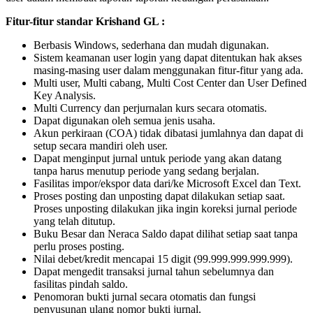
Fitur-fitur standar Krishand GL :
Berbasis Windows, sederhana dan mudah digunakan.
Sistem keamanan user login yang dapat ditentukan hak akses
masing-masing user dalam menggunakan fitur-fitur yang ada.
Multi user, Multi cabang, Multi Cost Center dan User Defined
Key Analysis.
Multi Currency dan perjurnalan kurs secara otomatis.
Dapat digunakan oleh semua jenis usaha.
Akun perkiraan (COA) tidak dibatasi jumlahnya dan dapat di
setup secara mandiri oleh user.
Dapat menginput jurnal untuk periode yang akan datang
tanpa harus menutup periode yang sedang berjalan.
Fasilitas impor/ekspor data dari/ke Microsoft Excel dan Text.
Proses posting dan unposting dapat dilakukan setiap saat.
Proses unposting dilakukan jika ingin koreksi jurnal periode
yang telah ditutup.
Buku Besar dan Neraca Saldo dapat dilihat setiap saat tanpa
perlu proses posting.
Nilai debet/kredit mencapai 15 digit (99.999.999.999.999).
Dapat mengedit transaksi jurnal tahun sebelumnya dan
fasilitas pindah saldo.
Penomoran bukti jurnal secara otomatis dan fungsi
penyusunan ulang nomor bukti jurnal.