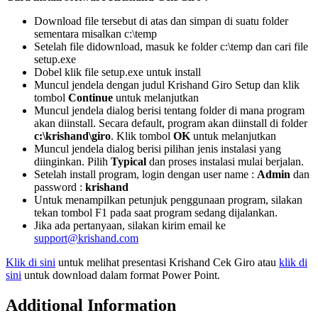
Download file tersebut di atas dan simpan di suatu folder
sementara misalkan c:\temp
Setelah file didownload, masuk ke folder c:\temp dan cari file
setup.exe
Dobel klik file setup.exe untuk install
Muncul jendela dengan judul Krishand Giro Setup dan klik
tombol
Continue
untuk melanjutkan
Muncul jendela dialog berisi tentang folder di mana program
akan diinstall. Secara default, program akan diinstall di folder
c:\krishand\giro
. Klik tombol
OK
untuk melanjutkan
Muncul jendela dialog berisi pilihan jenis instalasi yang
diinginkan. Pilih
Typical
dan proses instalasi mulai berjalan.
Setelah install program, login dengan user name :
Admin
dan
password :
krishand
Untuk menampilkan petunjuk penggunaan program, silakan
tekan tombol F1 pada saat program sedang dijalankan.
Jika ada pertanyaan, silakan kirim email ke
support@krishand.com
Klik di sini
untuk melihat presentasi Krishand Cek Giro atau
klik di
sini
untuk download dalam format Power Point.
Additional Information