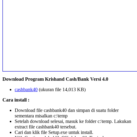
Download Program Krishand Cash/Bank Versi 4.0
cashbank40
(ukuran file 14,013 KB)
Cara install :
Download file cashbank40 dan simpan di suatu folder
sementara misalkan c:\temp
Setelah download selesai, masuk ke folder c:\temp. Lakukan
extract file cashbank40 tersebut.
Cari dan klik file Setup.exe untuk install.