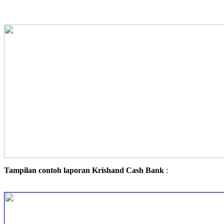
Tampilan contoh laporan Krishand Cash Bank
: