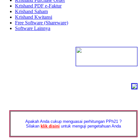
Krishand Purchase Order
Krishand PDF e-Faktur
Krishand Saham
Krishand Kwitansi
Free Software (Shareware)
Software Lainnya
Apakah Anda cukup menguasai perhitungan PPh21 ?
Silakan
klik disini
untuk menguji pengetahuan Anda