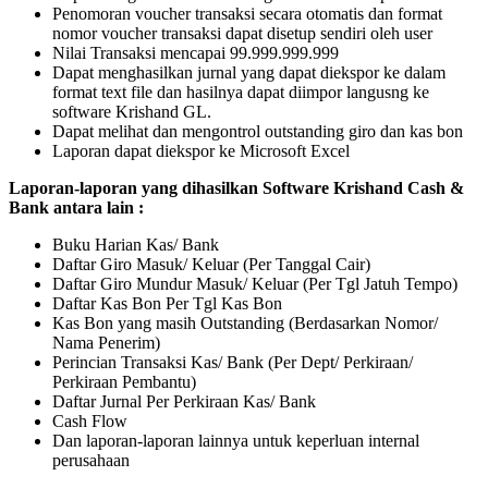
Penomoran voucher transaksi secara otomatis dan format
nomor voucher transaksi dapat disetup sendiri oleh user
Nilai Transaksi mencapai 99.999.999.999
Dapat menghasilkan jurnal yang dapat diekspor ke dalam
format text file dan hasilnya dapat diimpor langusng ke
software Krishand GL.
Dapat melihat dan mengontrol outstanding giro dan kas bon
Laporan dapat diekspor ke Microsoft Excel
Laporan-laporan yang dihasilkan Software Krishand Cash &
Bank antara lain :
Buku Harian Kas/ Bank
Daftar Giro Masuk/ Keluar (Per Tanggal Cair)
Daftar Giro Mundur Masuk/ Keluar (Per Tgl Jatuh Tempo)
Daftar Kas Bon Per Tgl Kas Bon
Kas Bon yang masih Outstanding (Berdasarkan Nomor/
Nama Penerim)
Perincian Transaksi Kas/ Bank (Per Dept/ Perkiraan/
Perkiraan Pembantu)
Daftar Jurnal Per Perkiraan Kas/ Bank
Cash Flow
Dan laporan-laporan lainnya untuk keperluan internal
perusahaan