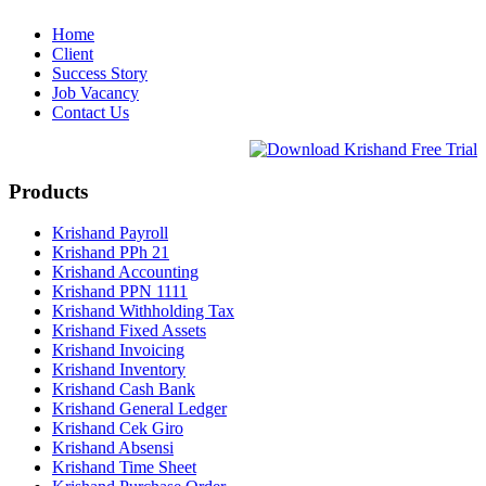
Home
Client
Success Story
Job Vacancy
Contact Us
Products
Krishand Payroll
Krishand PPh 21
Krishand Accounting
Krishand PPN 1111
Krishand Withholding Tax
Krishand Fixed Assets
Krishand Invoicing
Krishand Inventory
Krishand Cash Bank
Krishand General Ledger
Krishand Cek Giro
Krishand Absensi
Krishand Time Sheet