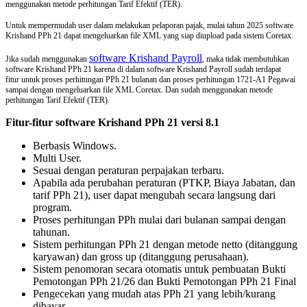
menggunakan metode perhitungan Tarif Efektif (TER).
Untuk mempermudah user dalam melakukan pelaporan pajak, mulai tahun 2025 software
Krishand PPh 21 dapat mengeluarkan file XML yang siap diupload pada sistem Coretax.
software Krishand Payroll
Jika sudah menggunakan
, maka tidak membutuhkan
software Krishand PPh 21 karena di dalam software Krishand Payroll sudah terdapat
fitur
untuk proses perhitungan PPh 21 bulanan dan proses perhitungan 1721-A1 Pegawai
sampai dengan mengeluarkan file XML Coretax. Dan sudah menggunakan metode
perhitungan Tarif Efektif (TER).
Fitur-fitur software Krishand PPh 21 versi 8.1
Berbasis Windows.
Multi User.
Sesuai dengan peraturan perpajakan terbaru.
Apabila ada perubahan peraturan (PTKP, Biaya Jabatan, dan
tarif PPh 21), user dapat mengubah secara langsung dari
program.
Proses perhitungan PPh mulai dari bulanan sampai dengan
tahunan.
Sistem perhitungan PPh 21 dengan metode netto (ditanggung
karyawan) dan gross up (ditanggung perusahaan).
Sistem penomoran secara otomatis untuk pembuatan Bukti
Pemotongan PPh 21/26 dan Bukti Pemotongan PPh 21 Final
Pengecekan yang mudah atas PPh 21 yang lebih/kurang
dibayar.