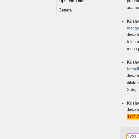
Tips and Triks
progra
ada pe
General
Krish
mengup
Jawa
telah 
menu p
Krish
formul
Jawa
dilaku
Setup 
Krish
Jawa
1721-