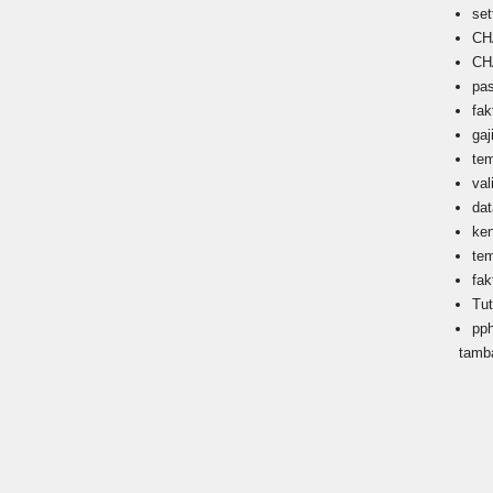
set
CH
CH
pa
fak
gaj
te
val
da
ke
te
fak
Tu
pp
tamb