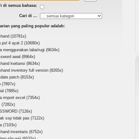
ri di semua bahasa:
Cari di ...
arian yang paling populer adalah:
shand
(10781x)
 psl 4 ayat 2
(10680x)
ra menggunakan laba/rugi
(9634x)
ssword awal
(8964x)
shand kwitansi
(8634x)
shand inventory full version
(8265x)
idate patch
(8153x)
p
(7897x)
ial
(7885x)
a import excel
(7354x)
i
(7282x)
ASSWORD
(7126x)
ak ssp tidak pas
(7122x)
ra
(7103x)
shand inventaris
(6752x)
ting slip gaji
(6532x)