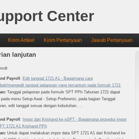
upport Center
Kirim Artikel
Kirim Pertanyaan
Jawab Pertanyaan
ian lanjutan
esult
and Payroll
:
Edit tanggal 1721 A1 - Bagaimana cara
ah/mengedit tanggal pelaporan yang tercantum pada formulir 1721
ban:
Tanggal pelaporan pada formulir SPT PPh Tahunan 1721 dapat
 pada menu Setup Awal - Setup Preferensi, pada bagian Tanggal
ran, edit tanggal sesuai dengan kebutuhan. ...
and Payroll
:
Impor dari Krishand ke eSPT - Bagaimana prosedur impor
SPT 1721 A1 Krishand PPh
ban:
Untuk dapat melakukan impor data SPT 1721 A1 dari Krishand ke