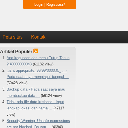
Login
|
Registrasi?
Peta situs
Kontak
Artikel Populer
Apa kegunaan dari menu Tutup Tahun
? #0000000043
(61182 view)
..isnt appropriate..99/99/0000;0;_ .. -
Pada saat saya menginput tanggal ...
(59428 view)
Backup data - Pada saat saya mau
membackup data ...
(56124 view)
Tidak ada file data krishand...Input
lengkap lokasi dan nama ...
(47117
view)
Security Warning: Unsafe expressions
are not blocked. Do you ...
(46840