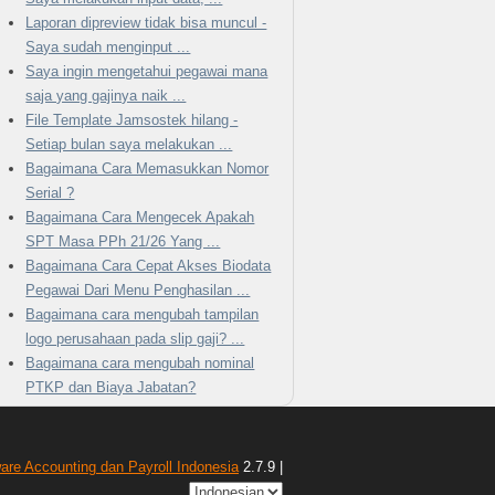
Laporan dipreview tidak bisa muncul -
Saya sudah menginput ...
Saya ingin mengetahui pegawai mana
saja yang gajinya naik ...
File Template Jamsostek hilang -
Setiap bulan saya melakukan ...
Bagaimana Cara Memasukkan Nomor
Serial ?
Bagaimana Cara Mengecek Apakah
SPT Masa PPh 21/26 Yang ...
Bagaimana Cara Cepat Akses Biodata
Pegawai Dari Menu Penghasilan ...
Bagaimana cara mengubah tampilan
logo perusahaan pada slip gaji? ...
Bagaimana cara mengubah nominal
PTKP dan Biaya Jabatan?
ware Accounting dan Payroll Indonesia
2.7.9 |