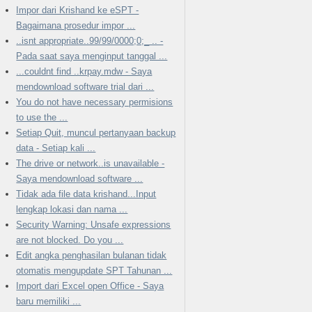
Impor dari Krishand ke eSPT -
Bagaimana prosedur impor ...
..isnt appropriate..99/99/0000;0;_ .. -
Pada saat saya menginput tanggal ...
...couldnt find ..krpay.mdw - Saya
mendownload software trial dari ...
You do not have necessary permisions
to use the ...
Setiap Quit, muncul pertanyaan backup
data - Setiap kali ...
The drive or network..is unavailable -
Saya mendownload software ...
Tidak ada file data krishand...Input
lengkap lokasi dan nama ...
Security Warning: Unsafe expressions
are not blocked. Do you ...
Edit angka penghasilan bulanan tidak
otomatis mengupdate SPT Tahunan ...
Import dari Excel open Office - Saya
baru memiliki ...