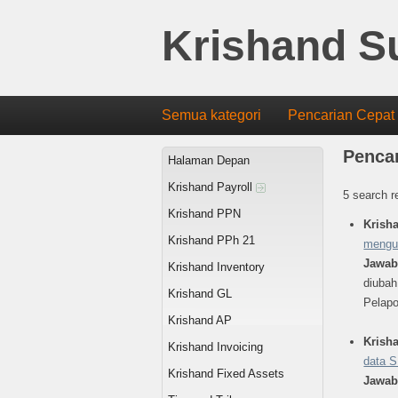
Krishand S
Semua kategori
Pencarian Cepat
Pencar
Halaman Depan
Krishand Payroll
5 search r
Krishand PPN
Krish
Krishand PPh 21
mengub
Jawa
Krishand Inventory
diubah
Krishand GL
Pelapo
Krishand AP
Krish
Krishand Invoicing
data 
Krishand Fixed Assets
Jawa