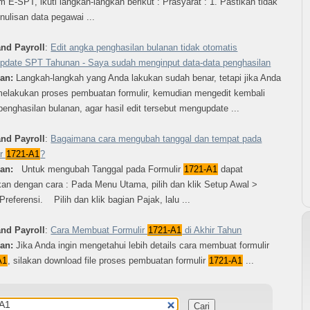
m E-SPT, ikuti langkah-langkah berikut : Prasyarat : 1. Pastikan tidak
nulisan data pegawai ...
and Payroll
:
Edit angka penghasilan bulanan tidak otomatis
date SPT Tahunan - Saya sudah menginput data-data penghasilan
ban:
Langkah-langkah yang Anda lakukan sudah benar, tetapi jika Anda
melakukan proses pembuatan formulir, kemudian mengedit kembali
enghasilan bulanan, agar hasil edit tersebut mengupdate ...
and Payroll
:
Bagaimana cara mengubah tanggal dan tempat pada
ir
1721-A1
?
ban:
Untuk mengubah Tanggal pada Formulir
1721-A1
dapat
kan dengan cara : Pada Menu Utama, pilih dan klik Setup Awal >
Preferensi. Pilih dan klik bagian Pajak, lalu ...
and Payroll
:
Cara Membuat Formulir
1721-A1
di Akhir Tahun
ban:
Jika Anda ingin mengetahui lebih details cara membuat formulir
A1
, silakan download file proses pembuatan formulir
1721-A1
...