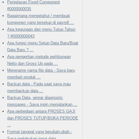
Penjelasan Fixed Component
#0000000035
Bagaimana mengetahui / membuat
komponen yang tersetup di payroll ...
Apa kegunaan dari menu Tutup Tahun
? #0000000043
Apa fungsi menu Setup Data Baru/Buat
Data Baru ? ...
Apa pengertian metode perhitungan
Netto dan Gross Up pada ...
Merename nama file data - Saya baru
membeli produk ...
Backup data - Pada saat saya mau
membackup data ...
Backup Data, winrar diagnostic
messages - Saya ingin menjalankan ...
Apa perbedaan antara PROSES GAJI
dan PROSES TUTUP/BUKA PERIODE
...
Format tanggal yang berubah-ubah -
Saya melakukan input data, ...