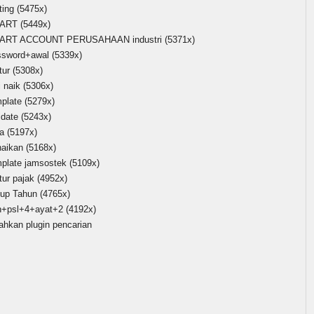
ting
(5475x)
ART
(5449x)
ART ACCOUNT PERUSAHAAN industri
(5371x)
ssword+awal
(5339x)
tur
(5308x)
i naik
(5306x)
mplate
(5279x)
idate
(5243x)
ta
(5197x)
naikan
(5168x)
mplate jamsostek
(5109x)
tur pajak
(4952x)
tup Tahun
(4765x)
h+psl+4+ayat+2
(4192x)
ahkan plugin pencarian