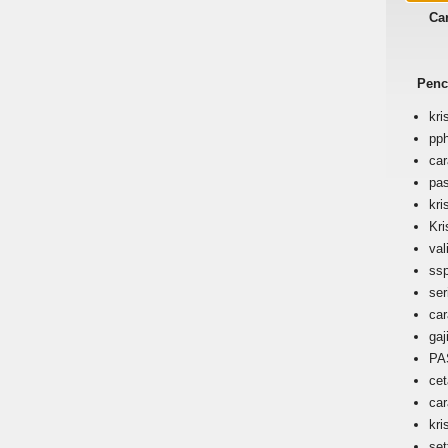
Ca
Penc
kri
pph
ca
pa
kri
Kri
val
ss
ser
car
gaj
P
cet
ca
kri
set