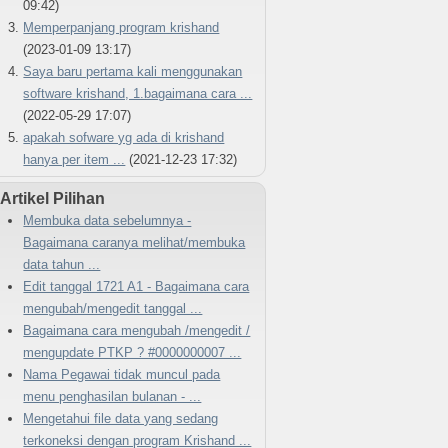
09:42)
Memperpanjang program krishand
(2023-01-09 13:17)
Saya baru pertama kali menggunakan
software krishand, 1.bagaimana cara ...
(2022-05-29 17:07)
apakah sofware yg ada di krishand
hanya per item ...
(2021-12-23 17:32)
Artikel Pilihan
Membuka data sebelumnya -
Bagaimana caranya melihat/membuka
data tahun ...
Edit tanggal 1721 A1 - Bagaimana cara
mengubah/mengedit tanggal ...
Bagaimana cara mengubah /mengedit /
mengupdate PTKP ? #0000000007 ...
Nama Pegawai tidak muncul pada
menu penghasilan bulanan - ...
Mengetahui file data yang sedang
terkoneksi dengan program Krishand ...