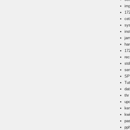
imp
17
ce
sy
ins
ja
ha
17
rec
std
ser
SP
Tu
dat
thr
up
ken
kwi
pa
pp