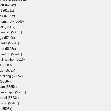
ort
(6294x)
21
(6151x)
tak
(6129x)
stem.mdw
(6048x)
tall
(5831x)
msostek
(5803x)
rga
(5749x)
21-A1
(5654x)
ord
(5625x)
ole2.tlb
(5624x)
ial number
(5616x)
T
(5580x)
tup
(5572x)
a hilang
(5565x)
(5559x)
date
(5555x)
aikan gaji
(5553x)
tansi
(5523x)
sword
(5518x)
h
(5505x)