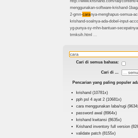
http://www.krishand.com/faq/content/4
menggunakan-software-krishand-1bag
2-gmn-
cara
nya-menghapus-semua-acco
krishand-soalnya-ada-dobel-input-acco
yg-punya-sy-mhn-bantuan-secepatnya-
trmksih.html ...
Cari di semua bahasa:
Cari di ...
Pencarian yang paling populer ad
krishand
(10781x)
pph psl 4 ayat 2
(10681x)
cara menggunakan laba/rugi
(9634
password awal
(8964x)
krishand kwitansi
(8635x)
Krishand inventory full version
(82
validate patch
(8155x)