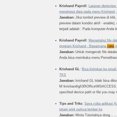
Krishand Payroll
:
Laporan dipreview
menginput data pada menu Krishand, 
Jawaban:
Jika tombol preview di klik,
preview dalam kondisi aktif - enabl
terjadi adalah : Pada komputer Anda b
Krishand Payroll
:
Mengetahui file d
program Krishand - Bagaimana
cara
m
Jawaban:
Untuk mengecek file datab
Anda bisa membuka menu Pemeliharaa
Krishand GL
:
Bisa kirimkan ke emai
TKS
Jawaban:
krishand GL tidak bisa dibu
M:\krishand\gl\30\Office\MSACCESS
specified device path or file you may 
Tips and Triks
:
Saya coba aplikasi K
tetapi print outnya lembar ke
Jawaban:
Minta Tutorialnya dong... ..