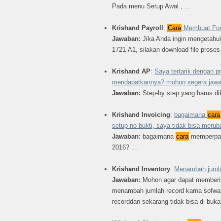
Pada menu Setup Awal , ...
Krishand Payroll
:
Cara
Membuat Form
Jawaban:
Jika Anda ingin mengetahui
1721-A1, silakan download file proses
Krishand AP
:
Saya tertarik dengan 
mendapatkannya? mohon segera jaw
Jawaban:
Step-by step yang harus di
Krishand Invoicing
:
bagaimana
cara
setup no bukti, saya tidak bisa merub
Jawaban:
bagaimana
cara
memperpanj
2016? ...
Krishand Inventory
:
Menambah jumla
Jawaban:
Mohon agar dapat member
menambah jumlah record karna sofwa
recorddan sekarang tidak bisa di buka 