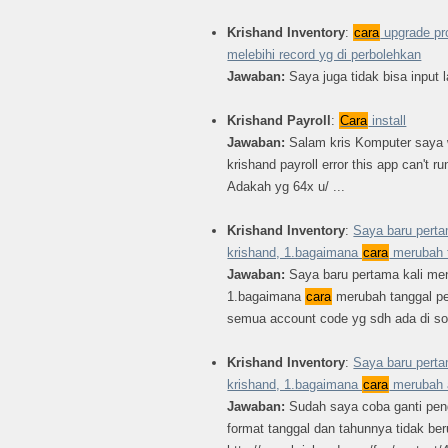
Krishand Inventory
:
cara
upgrade pr
melebihi record yg di perbolehkan
Jawaban:
Saya juga tidak bisa input 
Krishand Payroll
:
Cara
install
Jawaban:
Salam kris Komputer saya 
krishand payroll error this app can't r
Adakah yg 64x u/ ...
Krishand Inventory
:
Saya baru pert
krishand, 1.bagaimana
cara
merubah t
Jawaban:
Saya baru pertama kali me
1.bagaimana
cara
merubah tanggal p
semua account code yg sdh ada di sof
Krishand Inventory
:
Saya baru pert
krishand, 1.bagaimana
cara
merubah 
Jawaban:
Sudah saya coba ganti peng
format tanggal dan tahunnya tidak be