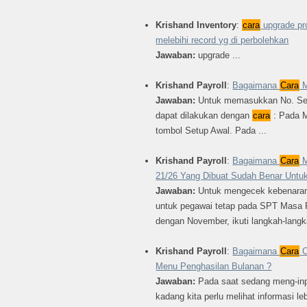
Krishand Inventory
:
cara
upgrade pr
melebihi record yg di perbolehkan
Jawaban:
upgrade ...
Krishand Payroll
:
Bagaimana
Cara
M
Jawaban:
Untuk memasukkan No. Seria
dapat dilakukan dengan
cara
: Pada M
tombol Setup Awal. Pada ...
Krishand Payroll
:
Bagaimana
Cara
M
21/26 Yang Dibuat Sudah Benar Untu
Jawaban:
Untuk mengecek kebenaran 
untuk pegawai tetap pada SPT Masa 
dengan November, ikuti langkah-langk
Krishand Payroll
:
Bagaimana
Cara
C
Menu Penghasilan Bulanan ?
Jawaban:
Pada saat sedang meng-inp
kadang kita perlu melihat informasi le