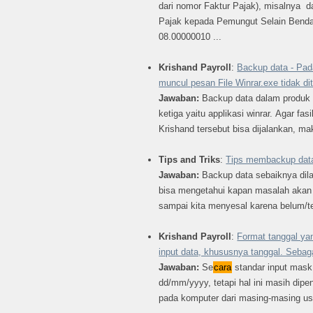
dari nomor Faktur Pajak), misalnya d
Pajak kepada Pemungut Selain Benda
08.00000010 ...
Krishand Payroll
:
Backup data - Pa
muncul pesan File Winrar.exe tidak d
Jawaban:
Backup data dalam produk 
ketiga yaitu applikasi winrar. Agar fas
Krishand tersebut bisa dijalankan, m
Tips and Triks
:
Tips membackup dat
Jawaban:
Backup data sebaiknya dil
bisa mengetahui kapan masalah akan 
sampai kita menyesal karena belum/t
Krishand Payroll
:
Format tanggal ya
input data, khususnya tanggal. Sebag
Jawaban:
Se
cara
standar input mask
dd/mm/yyyy, tetapi hal ini masih dipe
pada komputer dari masing-masing use