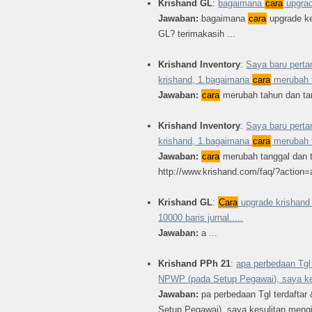
Krishand GL
:
bagaimana
cara
upgrad
Jawaban:
bagaimana
cara
upgrade ke
GL? terimakasih ...
Krishand Inventory
:
Saya baru pert
krishand, 1.bagaimana
cara
merubah t
Jawaban:
cara
merubah tahun dan tan
Krishand Inventory
:
Saya baru pert
krishand, 1.bagaimana
cara
merubah t
Jawaban:
cara
merubah tanggal dan 
http://www.krishand.com/faq/?action
Krishand GL
:
Cara
upgrade krishand G
10000 baris jurnal.....
Jawaban:
a ...
Krishand PPh 21
:
apa perbedaan Tgl 
NPWP (pada Setup Pegawai), saya ke
Jawaban:
pa perbedaan Tgl terdafta
Setup Pegawai), saya kesulitan mengi