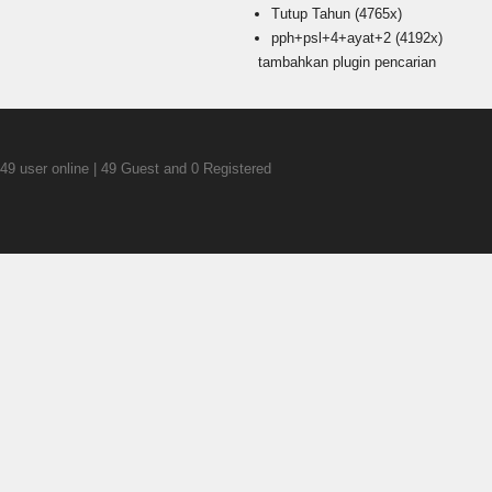
Tutup Tahun
(4765x)
pph+psl+4+ayat+2
(4192x)
tambahkan plugin pencarian
49 user online | 49 Guest and 0 Registered