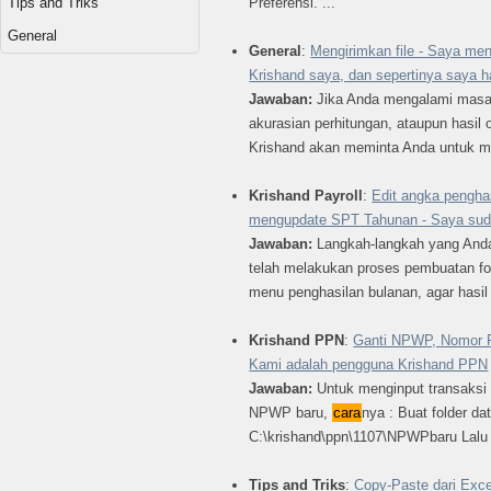
Tips and Triks
Preferensi. ...
General
General
:
Mengirimkan file - Saya me
Krishand saya, dan sepertinya saya 
Jawaban:
Jika Anda mengalami masal
akurasian perhitungan, ataupun hasil 
Krishand akan meminta Anda untuk men
Krishand Payroll
:
Edit angka penghas
mengupdate SPT Tahunan - Saya suda
Jawaban:
Langkah-langkah yang Anda 
telah melakukan proses pembuatan fo
menu penghasilan bulanan, agar hasil 
Krishand PPN
:
Ganti NPWP, Nomor F
Kami adalah pengguna Krishand PPN
Jawaban:
Untuk menginput transaksi
NPWP baru,
cara
nya : Buat folder da
C:\krishand\ppn\1107\NPWPbaru Lalu c
Tips and Triks
:
Copy-Paste dari Exc