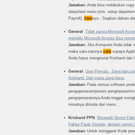
Jawaban:
Anda bisa melakukan copy-
datasheet menu (mis. setup departem
Payroll),
cara
nya : Siapkan dahulu dat
General
:
Tidak punya Microsoft Acce
memiliki Microsoft Access bisa mengo
Jawaban:
Jika Komputer Anda tidak m
maka satu-satunya
cara
supaya Appli
Anda harus menginstal Krishand dari C
General
:
User Pemula - Saya baru sa
Krishand. Dari mana saya harus
Jawaban:
Pada semua software prod
pengoperasian/proses penginputan/m
pengoperasiannya Anda tinggal mengi
misalnya dimulai dari menu ...
Krishand PPN
:
Mengedit Nomor Fakt
Faktur Pajak Standar, dengan nomor 
Jawaban:
Untuk mengganti Kode pene