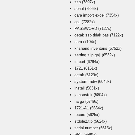
ssp
(7897x)
serial
(7886x)
cara import excel
(7354x)
gaji
(7282x)
PASSWORD
(7127x)
cetak ssp tidak pas
(7122x)
cara
(7104x)
krishand inventaris
(6752x)
setting slip gaji
(6532x)
import
(6294x)
1721
(6151x)
cetak
(6129x)
system.mdw
(6048x)
install
(5831x)
jamsostek
(5804x)
harga
(5749x)
1721-A1
(5654x)
record
(5625x)
stdole2.tlb
(5624x)
serial number
(5616x)
SPT
(5580x)