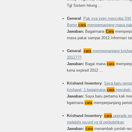
Tgl Sistem hitung ...
General
:
Pak sya ingin mencoba SW K
Bgmn
cara
memperpanjang masa pak
Jawaban:
Bagaimana
Cara
memperpan
masa pakai sampai 2012.Informasi tam
General
:
cara
memperpanjang krishan
2012???
Jawaban:
Bagai mana
cara
memperpa
kena expired 2012 ...
Krishand Inventory
:
Saya baru pert
krishand, 1.bagaimana
cara
merubah t
Jawaban:
Saya baru pertama kali me
bgaimana
cara
memperpanjang periode
Krishand Inventory
:
cara
upgrade pr
melebihi record yg di perbolehkan
Jawaban:
cara
menambah jumlah reco