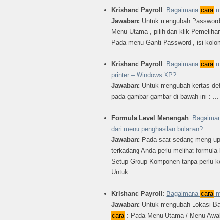
Krishand Payroll
:
Bagaimana
cara
m
Jawaban:
Untuk mengubah Password 
Menu Utama , pilih dan klik Pemeli
Pada menu Ganti Password , isi kolom 
Krishand Payroll
:
Bagaimana
cara
me
printer – Windows XP?
Jawaban:
Untuk mengubah kertas defau
pada gambar-gambar di bawah ini : ...
Formula Level Menengah
:
Bagaima
dari menu penghasilan bulanan?
Jawaban:
Pada saat sedang meng-upd
terkadang Anda perlu melihat formul
Setup Group Komponen tanpa perlu ke
Untuk ...
Krishand Payroll
:
Bagaimana
cara
m
Jawaban:
Untuk mengubah Lokasi Ba
cara
: Pada Menu Utama / Menu Awal, 