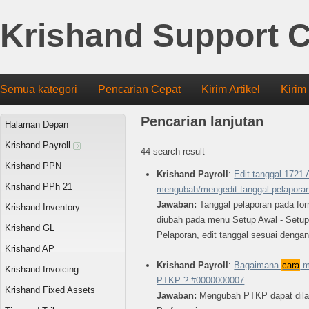
Krishand Support C
Semua kategori
Pencarian Cepat
Kirim Artikel
Kirim
Pencarian lanjutan
Halaman Depan
Krishand Payroll
44 search result
Krishand PPN
Krishand Payroll
:
Edit tanggal 1721
Krishand PPh 21
mengubah/mengedit tanggal pelaporan
Jawaban:
Tanggal pelaporan pada fo
Krishand Inventory
diubah pada menu Setup Awal - Setup
Krishand GL
Pelaporan, edit tanggal sesuai dengan
Krishand AP
Krishand Payroll
:
Bagaimana
cara
m
Krishand Invoicing
PTKP ? #0000000007
Krishand Fixed Assets
Jawaban:
Mengubah PTKP dapat dila