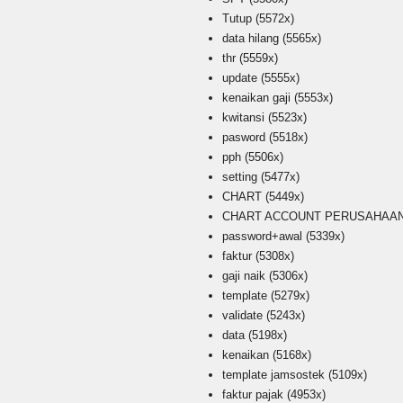
Tutup
(5572x)
data hilang
(5565x)
thr
(5559x)
update
(5555x)
kenaikan gaji
(5553x)
kwitansi
(5523x)
pasword
(5518x)
pph
(5506x)
setting
(5477x)
CHART
(5449x)
CHART ACCOUNT PERUSAHAAN i
password+awal
(5339x)
faktur
(5308x)
gaji naik
(5306x)
template
(5279x)
validate
(5243x)
data
(5198x)
kenaikan
(5168x)
template jamsostek
(5109x)
faktur pajak
(4953x)