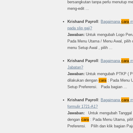
bersangkutan tanpa perlu menutup me
meng-edit ...
Krishand Payroll
:
Bagaimana
cara
m
pada slip gaji?
Jawaban:
Untuk mengubah Logo Peru
Pada Menu Utama / Menu Awal, pilih 
menu Setup Awal , pilih ...
Krishand Payroll
:
Bagaimana
cara
m
Jabatan?
Jawaban:
Untuk mengubah PTKP ( Pe
dilakukan dengan
cara
: Pada Menu Ut
Setup Preferensi. Pada bagian ...
Krishand Payroll
:
Bagaimana
cara
m
formulir 1721-A1?
Jawaban:
Untuk mengubah Tanggal p
dengan
cara
: Pada Menu Utama, pilih
Preferensi. Pilih dan klik bagian Pajak