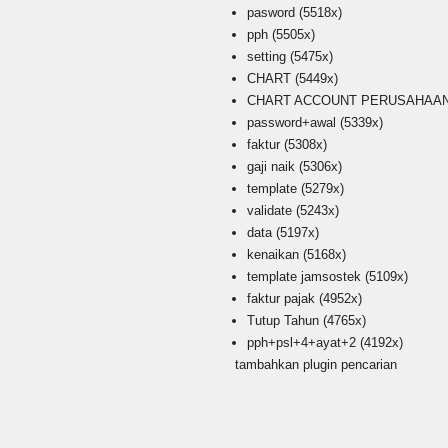
pasword
(5518x)
pph
(5505x)
setting
(5475x)
CHART
(5449x)
CHART ACCOUNT PERUSAHAAN i
password+awal
(5339x)
faktur
(5308x)
gaji naik
(5306x)
template
(5279x)
validate
(5243x)
data
(5197x)
kenaikan
(5168x)
template jamsostek
(5109x)
faktur pajak
(4952x)
Tutup Tahun
(4765x)
pph+psl+4+ayat+2
(4192x)
tambahkan plugin pencarian