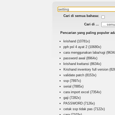
Cari di semua bahasa:
Cari di ...
Pencarian yang paling populer ad
krishand
(10781x)
pph psl 4 ayat 2
(10680x)
cara menggunakan laba/rugi
(9634
password awal
(8964x)
krishand kwitansi
(8634x)
Krishand inventory full version
(82
validate patch
(8153x)
ssp
(7897x)
serial
(7885x)
cara import excel
(7354x)
gaji
(7282x)
PASSWORD
(7126x)
cetak ssp tidak pas
(7122x)
cara
(7103x)