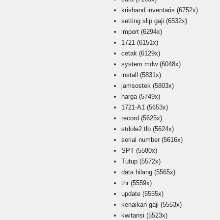
krishand inventaris
(6752x)
setting slip gaji
(6532x)
import
(6294x)
1721
(6151x)
cetak
(6129x)
system.mdw
(6048x)
install
(5831x)
jamsostek
(5803x)
harga
(5749x)
1721-A1
(5653x)
record
(5625x)
stdole2.tlb
(5624x)
serial number
(5616x)
SPT
(5580x)
Tutup
(5572x)
data hilang
(5565x)
thr
(5559x)
update
(5555x)
kenaikan gaji
(5553x)
kwitansi
(5523x)