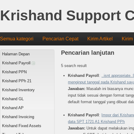
Krishand Support C
Semua kategori
Pencarian Cepat
Kirim Artikel
Kirim
Pencarian lanjutan
Halaman Depan
Krishand Payroll
5 search result
Krishand PPN
Krishand Payroll
:
..isnt appropriate.
Krishand PPh 21
menginput tanggal pada Krishand say
Jawaban:
Masalah ini biasanya munc
Krishand Inventory
input tidak sesuai dengan format tan
Krishand GL
default format tanggal yang dibuat dal
Krishand AP
Krishand Payroll
:
Impor dari Krisha
Krishand Invoicing
data SPT 1721 A1 Krishand PPh
Krishand Fixed Assets
Jawaban:
Untuk dapat melakukan imp