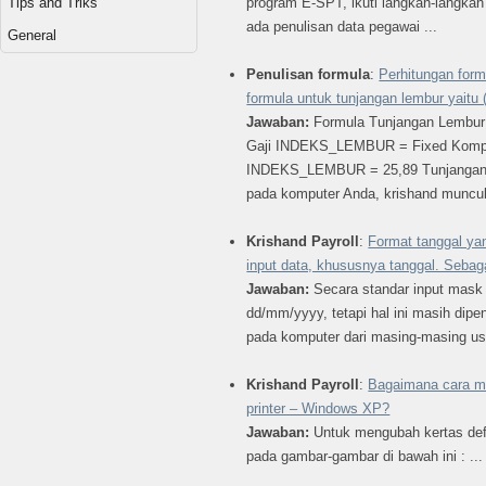
Tips and Triks
program E-SPT, ikuti langkah-langkah b
ada penulisan data pegawai ...
General
Penulisan formula
:
Perhitungan form
formula untuk tunjangan lembur ya
Jawaban:
Formula Tunjangan Lembu
Gaji INDEKS_LEMBUR = Fixed Kompo
INDEKS_LEMBUR = 25,89 Tunjangan L
pada komputer Anda, krishand muncul 
Krishand Payroll
:
Format tanggal ya
input data, khususnya tanggal. Sebag
Jawaban:
Secara standar input mask 
dd/mm/yyyy, tetapi hal ini masih dipe
pada komputer dari masing-masing use
Krishand Payroll
:
Bagaimana cara 
printer – Windows XP?
Jawaban:
Untuk mengubah kertas defau
pada gambar-gambar di bawah ini : ...