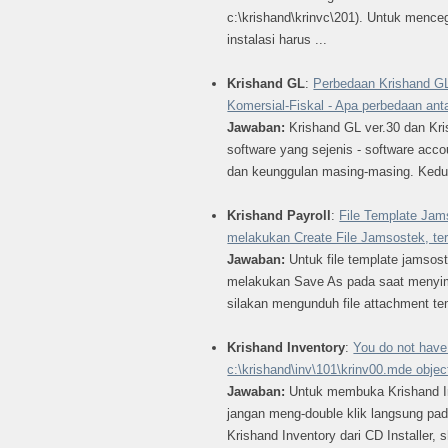
c:\krishand\krinvc\201). Untuk mence
instalasi harus ...
Krishand GL
:
Perbedaan Krishand GL
Komersial-Fiskal - Apa perbedaan ant
Jawaban:
Krishand GL ver.30 dan Kr
software yang sejenis - software acco
dan keunggulan masing-masing. Kedu
Krishand Payroll
:
File Template Jams
melakukan Create File Jamsostek, tera
Jawaban:
Untuk file template jamsost
melakukan Save As pada saat menyimp
silakan mengunduh file attachment tem
Krishand Inventory
:
You do not have
c:\krishand\inv\101\krinv00.mde objec
Jawaban:
Untuk membuka Krishand In
jangan meng-double klik langsung pad
Krishand Inventory dari CD Installer, 