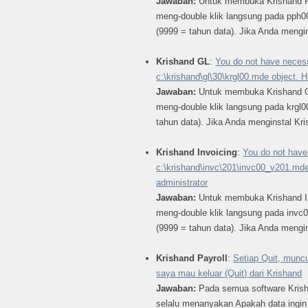
Jawaban:
Untuk membuka Krishand PP
meng-double klik langsung pada pph
(9999 = tahun data). Jika Anda mengi
Krishand GL
:
You do not have necess
c:\krishand\gl\30\krgl00.mde object. 
Jawaban:
Untuk membuka Krishand GL
meng-double klik langsung pada krg
tahun data). Jika Anda menginstal Kri
Krishand Invoicing
:
You do not have
c:\krishand\invc\201\invc00_v201.md
administrator
Jawaban:
Untuk membuka Krishand Inv
meng-double klik langsung pada inv
(9999 = tahun data). Jika Anda mengins
Krishand Payroll
:
Setiap Quit, muncu
saya mau keluar (Quit) dari Krishand
Jawaban:
Pada semua software Krisha
selalu menanyakan Apakah data ingin d