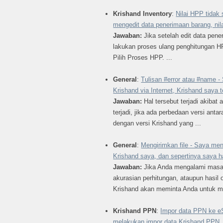
Krishand Inventory
:
Nilai HPP tidak
mengedit data penerimaan barang, nil
Jawaban:
Jika setelah edit data pene
lakukan proses ulang penghitungan 
Pilih Proses HPP. ...
General
:
Tulisan #error atau #name 
Krishand via Internet, Krishand saya 
Jawaban:
Hal tersebut terjadi akibat 
terjadi, jika ada perbedaan versi ant
dengan versi Krishand yang ...
General
:
Mengirimkan file - Saya me
Krishand saya, dan sepertinya saya 
Jawaban:
Jika Anda mengalami masal
akurasian perhitungan, ataupun hasil 
Krishand akan meminta Anda untuk men
Krishand PPN
:
Impor data PPN ke e
melakukan impor data Krishand PPN