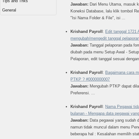
Tips and Triks
Jawaban:
Dari Menu Utama, masuk k
General
Koneksi Database, lalu klik tombol R
"Isi Nama Folder & File", isi ...
Krishand Payroll
:
Edit tanggal 1721
mengubah/mengedit tanggal pelaporan
Jawaban:
Tanggal pelaporan pada fo
diubah pada menu Setup Awal - Setup
Pelaporan, edit tanggal sesuai dengan
Krishand Payroll
:
Bagaimana cara m
PTKP ? #0000000007
Jawaban:
Mengubah PTKP dapat dila
Preferensi. ...
Krishand Payroll
:
Nama Pegawai tid
bulanan - Mengapa data pegawai yang
Jawaban:
Data pegawai yang sudah 
namun tidak muncul dalam menu Peng
beberapa hal : Kesalahan memilih stat