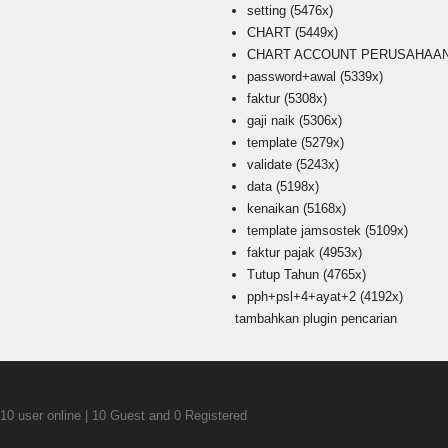
setting
(5476x)
CHART
(5449x)
CHART ACCOUNT PERUSAHAAN i
password+awal
(5339x)
faktur
(5308x)
gaji naik
(5306x)
template
(5279x)
validate
(5243x)
data
(5198x)
kenaikan
(5168x)
template jamsostek
(5109x)
faktur pajak
(4953x)
Tutup Tahun
(4765x)
pph+psl+4+ayat+2
(4192x)
tambahkan plugin pencarian
10 user online | 10 Guest and 0 Registered