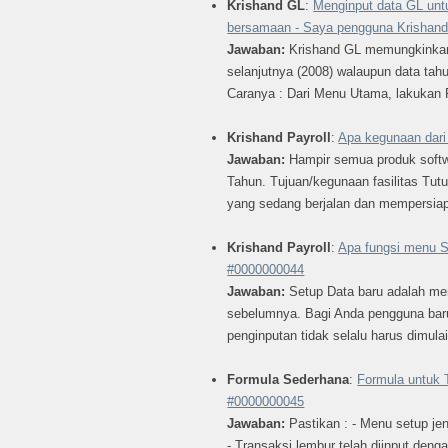
Krishand GL
:
Menginput data GL unt
bersamaan - Saya pengguna Krishand
Jawaban:
Krishand GL memungkinkan
selanjutnya (2008) walaupun data tah
Caranya : Dari Menu Utama, lakukan P
Krishand Payroll
:
Apa kegunaan dar
Jawaban:
Hampir semua produk softwa
Tahun. Tujuan/kegunaan fasilitas Tut
yang sedang berjalan dan mempersiapka
Krishand Payroll
:
Apa fungsi menu S
#0000000044
Jawaban:
Setup Data baru adalah me
sebelumnya. Bagi Anda pengguna baru 
penginputan tidak selalu harus dimulai 
Formula Sederhana
:
Formula untuk 
#0000000045
Jawaban:
Pastikan : - Menu setup je
- Transaksi lembur telah diinput deng