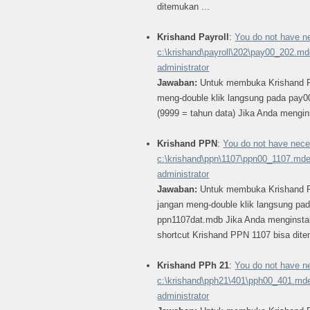
ditemukan ...
Krishand Payroll
:
You do not have n
c:\krishand\payroll\202\pay00_202.m
administrator
Jawaban:
Untuk membuka Krishand Pay
meng-double klik langsung pada pay
(9999 = tahun data) Jika Anda menginst
Krishand PPN
:
You do not have nece
c:\krishand\ppn\1107\ppn00_1107.mde
administrator
Jawaban:
Untuk membuka Krishand PP
jangan meng-double klik langsung p
ppn1107dat.mdb Jika Anda menginstal 
shortcut Krishand PPN 1107 bisa dite
Krishand PPh 21
:
You do not have n
c:\krishand\pph21\401\pph00_401.mde
administrator