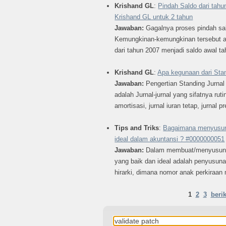
Krishand GL
:
Pindah Saldo dari tahun
Krishand GL untuk 2 tahun
Jawaban:
Gagalnya proses pindah sa
Kemungkinan-kemungkinan tersebut ant
dari tahun 2007 menjadi saldo awal ta
Krishand GL
:
Apa kegunaan dari Sta
Jawaban:
Pengertian Standing Jurna
adalah Jurnal-jurnal yang sifatnya ruti
amortisasi, jurnal iuran tetap, jurnal p
Tips and Triks
:
Bagaimana menyusun 
ideal dalam akuntansi ? #0000000051
Jawaban:
Dalam membuat/menyusun da
yang baik dan ideal adalah penyusuna
hirarki, dimana nomor anak perkiraan 
1
2
3
beri