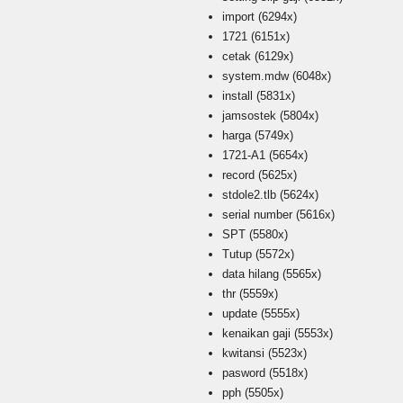
import
(6294x)
1721
(6151x)
cetak
(6129x)
system.mdw
(6048x)
install
(5831x)
jamsostek
(5804x)
harga
(5749x)
1721-A1
(5654x)
record
(5625x)
stdole2.tlb
(5624x)
serial number
(5616x)
SPT
(5580x)
Tutup
(5572x)
data hilang
(5565x)
thr
(5559x)
update
(5555x)
kenaikan gaji
(5553x)
kwitansi
(5523x)
pasword
(5518x)
pph
(5505x)