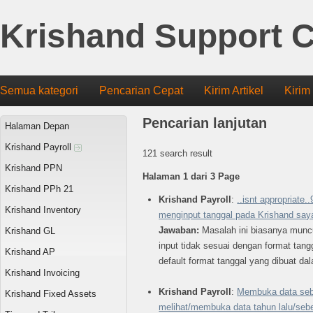
Krishand Support C
Semua kategori
Pencarian Cepat
Kirim Artikel
Kirim
Pencarian lanjutan
Halaman Depan
Krishand Payroll
121 search result
Krishand PPN
Halaman 1 dari 3 Page
Krishand PPh 21
Krishand Payroll
:
..isnt appropriate.
Krishand Inventory
menginput tanggal pada Krishand say
Jawaban:
Masalah ini biasanya munc
Krishand GL
input tidak sesuai dengan format tan
Krishand AP
default format tanggal yang dibuat dal
Krishand Invoicing
Krishand Payroll
:
Membuka data seb
Krishand Fixed Assets
melihat/membuka data tahun lalu/se