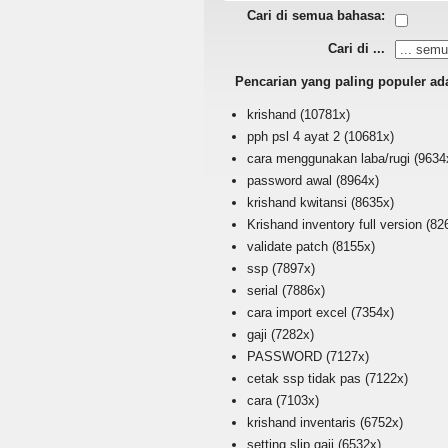
Cari di semua bahasa:
Cari di ...
Pencarian yang paling populer ad
krishand
(10781x)
pph psl 4 ayat 2
(10681x)
cara menggunakan laba/rugi
(9634
password awal
(8964x)
krishand kwitansi
(8635x)
Krishand inventory full version
(82
validate patch
(8155x)
ssp
(7897x)
serial
(7886x)
cara import excel
(7354x)
gaji
(7282x)
PASSWORD
(7127x)
cetak ssp tidak pas
(7122x)
cara
(7103x)
krishand inventaris
(6752x)
setting slip gaji
(6532x)