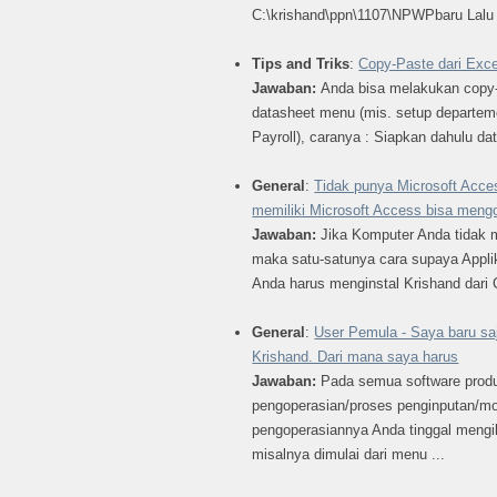
C:\krishand\ppn\1107\NPWPbaru Lalu c
Tips and Triks
:
Copy-Paste dari Exc
Jawaban:
Anda bisa melakukan copy-
datasheet menu (mis. setup departem
Payroll), caranya : Siapkan dahulu dat
General
:
Tidak punya Microsoft Acce
memiliki Microsoft Access bisa mengo
Jawaban:
Jika Komputer Anda tidak m
maka satu-satunya cara supaya Applik
Anda harus menginstal Krishand dari C
General
:
User Pemula - Saya baru sa
Krishand. Dari mana saya harus
Jawaban:
Pada semua software produ
pengoperasian/proses penginputan/m
pengoperasiannya Anda tinggal mengi
misalnya dimulai dari menu ...