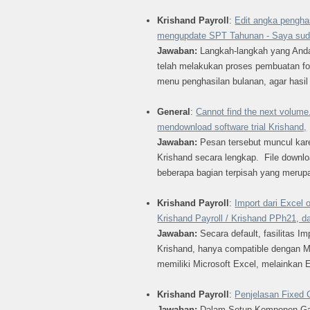
Krishand Payroll
:
Edit angka penghas
mengupdate SPT Tahunan - Saya suda
Jawaban:
Langkah-langkah yang Anda 
telah melakukan proses pembuatan fo
menu penghasilan bulanan, agar hasil 
General
:
Cannot find the next volume.
mendownload software trial Krishand,
Jawaban:
Pesan tersebut muncul kar
Krishand secara lengkap. File download
beberapa bagian terpisah yang merupa
Krishand Payroll
:
Import dari Excel 
Krishand Payroll / Krishand PPh21, d
Jawaban:
Secara default, fasilitas 
Krishand, hanya compatible dengan Mi
memiliki Microsoft Excel, melainkan E
Krishand Payroll
:
Penjelasan Fixed
Jawaban:
Dalam Setup Komponen Gaji