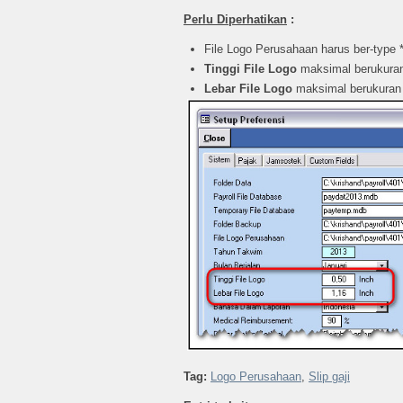
Perlu
Diperhatikan
:
File Logo Perusahaan harus ber-type 
Tinggi
File Logo
maksimal berukur
Lebar
File Logo
maksimal berukura
Tag:
Logo Perusahaan
,
Slip gaji