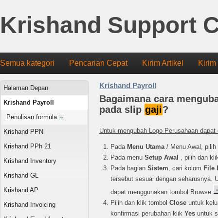
Krishand Support C
Semua kategori
Pencarian Cepat
Kirim Artikel
Kirim
Krishand Payroll
Halaman Depan
Bagaimana cara menguba
Krishand Payroll
pada slip
gaji
?
Penulisan formula
Untuk
mengubah Logo Perusahaan dapat d
Krishand PPN
Krishand PPh 21
Pada
Menu Utama
/ Menu Awal, pilih
Pada menu
Setup Awal
, pilih dan kl
Krishand Inventory
Pada bagian
Sistem
, cari kolom
File
Krishand GL
tersebut sesuai dengan seharusnya. 
Krishand AP
dapat menggunakan tombol Browse
Pilih dan klik tombol
Close
untuk kelu
Krishand Invoicing
konfirmasi perubahan klik
Yes
untuk 