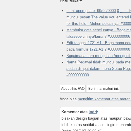
Entri terkait:
..isnt appropriate..99/99/0000;0;_ ..
muncul pesan The value you entered is
for this field . Mohon solusinya. #00
Membuka data sebelumnya - Bagaima
lalu/sebelumnya/lama ? #0000000006
Edit tanggal 1721 A1 - Bagaimana ca
pada formulir 1721 A1 ? #0000000008
Bagaimana cara mengubah /mengedit
Nama Pegawai tidak muncul pada men
sudah diinput dalam menu Setup Peg
#0000000009
About this FAQ
Beri nilai materi ini:
Anda bisa
mengirim komentar atas materi 
Komentar atas
indri
:
bisakah design bagian atas maupun bawah
lebih keatas sedikit atau .. ingin menam