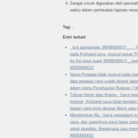
Sangat cocok digunakan oleh perusa
waktu dalam pembuatan laporan neraca
Tag:
-
Entri terkait:
..isnt appropriate..99/99/0000;0;_ .. 
pada Krishand saya, muncul pesan The
for the input mask 99/99/0000;0;_ spec
#0000000013
Nama Pegawai tidak muncul pada men
data pegawai yang sudah diinput dal
dalam menu Penghasilan Bulanan ? 
Tulisan #error atau #name - Saya mel
Internet, Krishand saya tetap berjal
bagian yang terisi dengan #error ata
Mengirimkan file - Saya mengalami m
saya, dan sepertinya saya harus meng
untuk diupdate. Bagaimana cara mengi
#0000000001