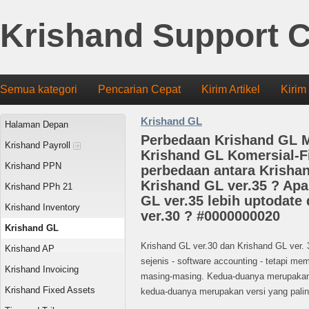
Krishand Support C
Semua kategori
Pencarian Cepat
Kirim Artikel
Kirim
Krishand GL
Halaman Depan
Perbedaan Krishand GL M
Krishand Payroll
Krishand GL Komersial-Fi
Krishand PPN
perbedaan antara Krishan
Krishand GL ver.35 ? Apak
Krishand PPh 21
GL ver.35 lebih uptodate
Krishand Inventory
ver.30 ? #0000000020
Krishand GL
Krishand GL ver.30 dan Krishand GL ver.
Krishand AP
sejenis - software accounting - tetapi m
Krishand Invoicing
masing-masing. Kedua-duanya merupakan 
Krishand Fixed Assets
kedua-duanya merupakan versi yang palin