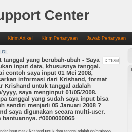
upport Center
Kirim Artikel
Kirim Pertanyaan
Jawab Pertanyaan
d GL
 tanggal yang berubah-ubah - Saya
ID #1068
kan input data, khususnya tanggal.
i contoh saya input 01 Mei 2008,
arkan informasi dari Krishand, format
r Krishand untuk tanggal adalah
yyyy, saya menginput 01/05/2008.
a tanggal yang sudah saya input bisa
h sendiri menjadi 05 Januari 2008 ?
nd saya digunakan secara multi-user.
 bantuannya. #0000000065
ndar input mask Krishand untuk data tanggal adalah dd/mm/yyyy,