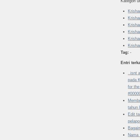
Kategori un
Krisha
Krish
Krish
Krisha
Krish
Krisha
Tag:
-
Entri terka
..isnt
pada K
for th
#0000
Membu
tahun 
Edit t
pelapo
Bagai
Nama 