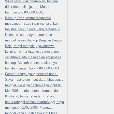
Winrar.exe tidak ditemukan, backup
tidak dapat dilanjutkan. Mohon
bantuannya. #0000000061
Backup Data, winrar diagnostic
messages - Saya ingin menjalankan
fasilitas backup data yang tersedia di
Krishand, saat saya tekan done,
muncul pesan Backup Berjalan Dengan
Baik, tetapi tampak juga windows
lainnya : winrar diagnostic messages,
sepertinya ada masalah dalam proses
backup. Apakah proses backupnya
berjalan dengan baik ? #0000000063
Format tanggal yang berubah-ubah -
Saya melakukan input data, khususnya
tanggal. Sebagai contoh saya input 01
Mei 2008, berdasarkan informasi dari
Krishand, format standar Krishand
untuk tanggal adalah dd/mm/yyyy, saya
menginput 01/05/2008. Mengapa
tanggal yang sudah saya input bisa