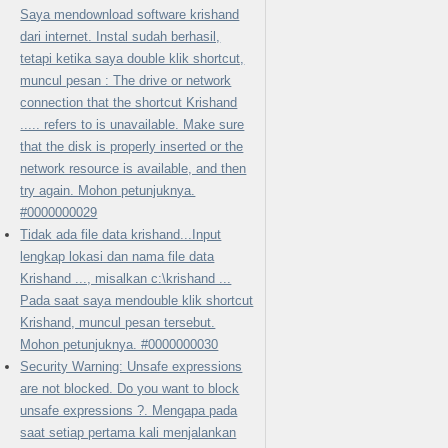
Saya mendownload software krishand
dari internet. Instal sudah berhasil,
tetapi ketika saya double klik shortcut,
muncul pesan : The drive or network
connection that the shortcut Krishand
..... refers to is unavailable. Make sure
that the disk is properly inserted or the
network resource is available, and then
try again. Mohon petunjuknya.
#0000000029
Tidak ada file data krishand...Input
lengkap lokasi dan nama file data
Krishand ..., misalkan c:\krishand ...
Pada saat saya mendouble klik shortcut
Krishand, muncul pesan tersebut.
Mohon petunjuknya. #0000000030
Security Warning: Unsafe expressions
are not blocked. Do you want to block
unsafe expressions ?. Mengapa pada
saat setiap pertama kali menjalankan