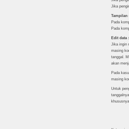
Jika pengi
Tampilan d
Pada komp
Pada komp
Edit data 
Jika ingin
masing kom
tanggal. M
akan menja
Pada kasus
masing kom
Untuk peng
tanggalnya
khususnya 