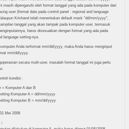
 ini masih dipengaruhi oleh format tanggal yang ada pada komputer dari
ing user (format date pada control panel - regional and language
Walaupun Krishand telah menentukan default mask "dd/mm/yyyy",
tampilan tanggal yang akan tampak pada komputer user, termasuk
penginputannya, harus disesuaikan dengan format yang ada pada
nd language setting-nya.
 komputer Anda terformat mm/dd/yyyy, maka Anda harus menginput
rmat mm/dd/yyyy.
operasian secara multi-user, masalah format tanggal ini juga perlu
an.
ntoh kondisi :
r = Komputer A dan B
Setting Komputer A = dd/mm/yyyy
Setting Komputer B = mm/dd/yyyy
 01 Mei 2008
 :
nputan dilakukan di komputer A, maka harus diinput 01/05/2008