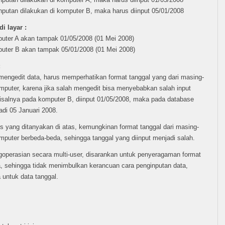
nputan dilakukan di komputer B, maka harus diinput 05/01/2008
i layar :
uter A akan tampak 01/05/2008 (01 Mei 2008)
uter B akan tampak 05/01/2008 (01 Mei 2008)
:
 mengedit data, harus memperhatikan format tanggal yang dari masing-
puter, karena jika salah mengedit bisa menyebabkan salah input
isalnya pada komputer B, diinput 01/05/2008, maka pada database
di 05 Januari 2008.
 yang ditanyakan di atas, kemungkinan format tanggal dari masing-
puter berbeda-beda, sehingga tanggal yang diinput menjadi salah.
operasian secara multi-user, disarankan untuk penyeragaman format
, sehingga tidak menimbulkan kerancuan cara penginputan data,
untuk data tanggal.