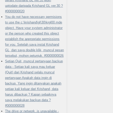
berarti Krishand GL ver.35 lebih
uptodate daripada Krishand GL ver.30 ?
#0000000020
You do not have necessary permisions
to use the c:\krishand\gl\30\krgl00.mde
object. Have your system administrator
or the person who created this object
establish the appropriate permissions
for you. Setelah saya instal Krishand
GL, dan saya double klik, muncul pesan
tersebut, mohon petunjuk. #0000000026
Setiap Quit, muncul pertanyaan backup
data - Setiap kali saya mau keluar
(Quit) dari Krishand selalu muncul
pertanyaan Apakah data ingin di
backup. Yang ingin ditanyakan apakah
setiap kali keluar dari Krishand, data
harus dibackup ? Kapan sebaiknya
saya melakukan backup data ?
#0000000028
The drive or network..is unavailable -