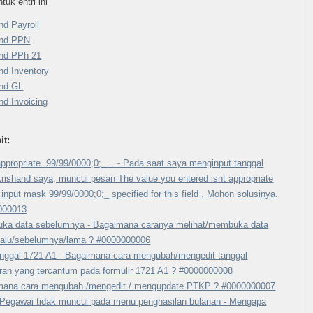
tuk entri ini
nd Payroll
and PPN
and PPh 21
nd Inventory
and GL
nd Invoicing
it:
 appropriate..99/99/0000;0;_ .. - Pada saat saya menginput tanggal
rishand saya, muncul pesan The value you entered isnt appropriate
e input mask 99/99/0000;0;_ specified for this field . Mohon solusinya.
000013
ka data sebelumnya - Bagaimana caranya melihat/membuka data
lalu/sebelumnya/lama ? #0000000006
anggal 1721 A1 - Bagaimana cara mengubah/mengedit tanggal
ran yang tercantum pada formulir 1721 A1 ? #0000000008
mana cara mengubah /mengedit / mengupdate PTKP ? #0000000007
Pegawai tidak muncul pada menu penghasilan bulanan - Mengapa