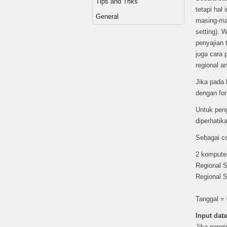
Tips and Triks
tetapi hal
General
masing-mas
setting). 
penyajian 
juga cara 
regional a
Jika pada
dengan fo
Untuk peng
diperhatik
Sebagai co
2 kompute
Regional 
Regional 
Tanggal =
Input data
Jika pengi