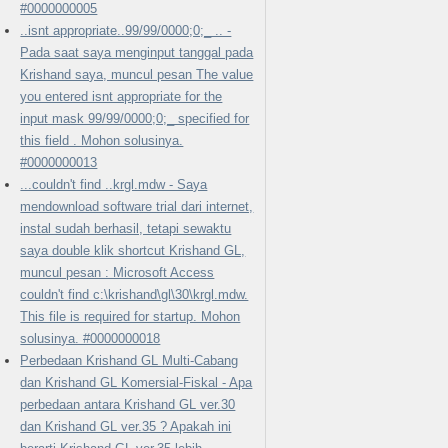
#0000000005
..isnt appropriate..99/99/0000;0;_ .. -
Pada saat saya menginput tanggal pada
Krishand saya, muncul pesan The value
you entered isnt appropriate for the
input mask 99/99/0000;0;_ specified for
this field . Mohon solusinya.
#0000000013
...couldn't find ..krgl.mdw - Saya
mendownload software trial dari internet,
instal sudah berhasil, tetapi sewaktu
saya double klik shortcut Krishand GL,
muncul pesan : Microsoft Access
couldn't find c:\krishand\gl\30\krgl.mdw.
This file is required for startup. Mohon
solusinya. #0000000018
Perbedaan Krishand GL Multi-Cabang
dan Krishand GL Komersial-Fiskal - Apa
perbedaan antara Krishand GL ver.30
dan Krishand GL ver.35 ? Apakah ini