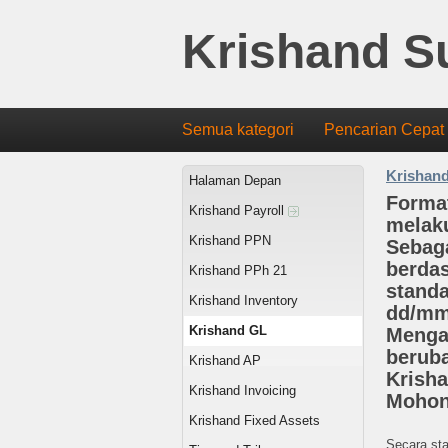
Krishand S
Semua kategori
Pencarian Cepat
Krishan
Halaman Depan
Format
Krishand Payroll
melaku
Krishand PPN
Sebaga
berdas
Krishand PPh 21
standa
Krishand Inventory
dd/mm/
Krishand GL
Mengap
beruba
Krishand AP
Krisha
Krishand Invoicing
Mohon
Krishand Fixed Assets
Secara sta