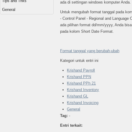
Tips and Triks
ada di settingan windows komputer Anda.
General
Untuk mengubah format tanggal pada komput
- Control Panel - Regional and Language O
ada pilihan format dd/mm/yyyy, Anda bis
pada kolom Short Date Format.
Format tanggal yang berubah-ubah
Kategori untuk entri ini
Krishand Payroll
Krishand PPN
Krishand PPh 21
Krishand Inventory
Krishand GL
Krishand Invoicing
General
Tag:
-
Entri terkait: