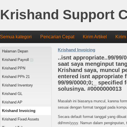
Krishand Support C
Semua kategori
Pencarian Cepat
Kirim Artikel
Kirim
Krishand Invoicing
Halaman Depan
..isnt appropriate..99/99/0
Krishand Payroll
saat saya menginput tan
Krishand PPN
Krishand saya, muncul p
entered isnt appropriate 
Krishand PPh 21
99/99/0000;0;_ specified f
Krishand Inventory
solusinya. #0000000013
Krishand GL
Masalah ini biasanya muncul, karena form
Krishand AP
sesuai dengan format tanggal pada kompu
Krishand Invoicing
Secara default format tanggal yang dibua
Krishand Fixed Assets
dd/mm/yyyy. Namun dalam penginputan, te