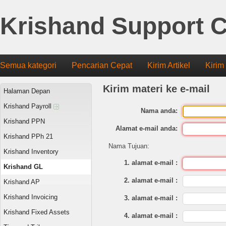
Krishand Support C
Semua kategori
Pencarian Cepat
Kirim Artikel
Kirim
Kirim materi ke e-mail
Halaman Depan
Krishand Payroll
Nama anda:
Krishand PPN
Alamat e-mail anda:
Krishand PPh 21
Nama Tujuan:
Krishand Inventory
1. alamat e-mail :
Krishand GL
2. alamat e-mail :
Krishand AP
Krishand Invoicing
3. alamat e-mail :
Krishand Fixed Assets
4. alamat e-mail :