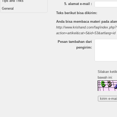
Tips and Triks
5. alamat e-mail :
General
Teks berikut bisa dikirim:
Anda bisa membaca materi pada alama
http://www.krishand.com/faq/index.php?
action=artikel&cat=5&id=53&artlang=id
Pesan tambahan dari
pengirim:
Silakan keti
bawah ini: