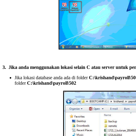
3.
Jika anda menggunakan lokasi selain C atau server untuk pe
Jika lokasi database anda ada di folder
C:\krishand\payroll\50
folder
C:\krishand\payroll\502