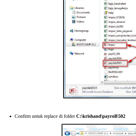
Confirm untuk replace di folder
C:\krishand\payroll\502