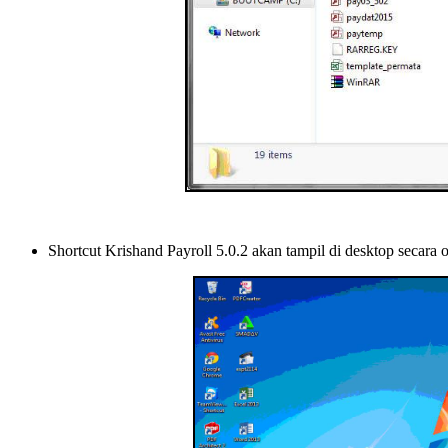
Shortcut Krishand Payroll 5.0.2 akan tampil di desktop secara 