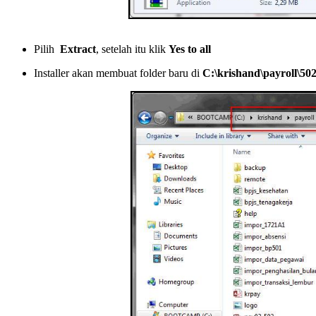
Pilih
Extract
, setelah itu klik
Yes to all
Installer akan membuat folder baru di
C:\krishand\payroll\502