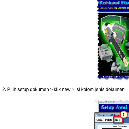
2. Pilih setup dokumen > klik new > isi kolom jenis dokumen