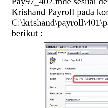
Pay97_402.mde sesuai den
Krishand Payroll pada ko
C:\krishand\payroll\401\
berikut :