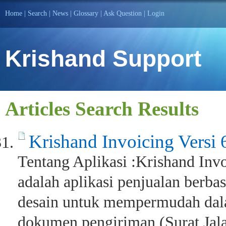
Home
|
Search
|
News
|
Glossary
|
Ask Question
|
Login
Krishand Support
Articles Search Results
Krishand Invoicing Versi 
Tentang Aplikasi :Krishand Invo
adalah aplikasi penjualan berba
desain untuk mempermudah da
dokumen pengiriman (Surat Jala