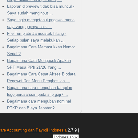
Laporan dipreview tidak bisa muncul -
Saya sudah menginput ...
Saya ingin mengetahui pegawai mana
saja yang gajinya naik ...
File Template Jamsostek hilang -
Setiap bulan saya melakukan ...
Bagaimana Cara Memasukkan Nomor
Serial ?
Bagaimana Cara Mengecek Apakah
SPT Masa PPh 21/26 Yang ...
Bagaimana Cara Cepat Akses Biodata
Pegawai Dari Menu Penghasilan ...
Bagaimana cara mengubah tampilan
logo perusahaan pada slip gaji? ...
Bagaimana cara mengubah nominal
PTKP dan Biaya Jabatan?
ware Accounting dan Payroll Indonesia
2.7.9 |