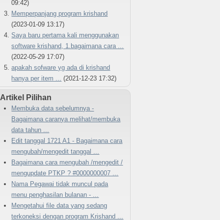
09:42)
Memperpanjang program krishand
(2023-01-09 13:17)
Saya baru pertama kali menggunakan
software krishand, 1.bagaimana cara ...
(2022-05-29 17:07)
apakah sofware yg ada di krishand
hanya per item ...
(2021-12-23 17:32)
Artikel Pilihan
Membuka data sebelumnya -
Bagaimana caranya melihat/membuka
data tahun ...
Edit tanggal 1721 A1 - Bagaimana cara
mengubah/mengedit tanggal ...
Bagaimana cara mengubah /mengedit /
mengupdate PTKP ? #0000000007 ...
Nama Pegawai tidak muncul pada
menu penghasilan bulanan - ...
Mengetahui file data yang sedang
terkoneksi dengan program Krishand ...