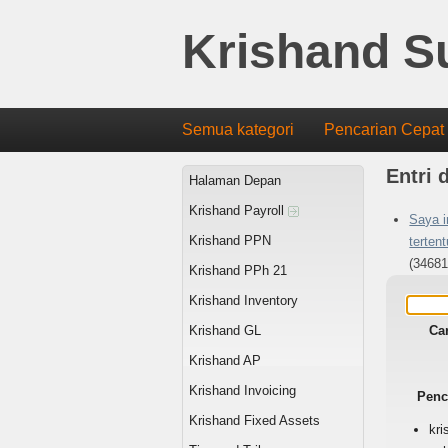
Krishand S
Semua kategori
Pencarian Cepat
Entri 
Halaman Depan
Krishand Payroll
Saya i
Krishand PPN
terten
(34681
Krishand PPh 21
Krishand Inventory
Krishand GL
Ca
Krishand AP
Krishand Invoicing
Penc
Krishand Fixed Assets
kri