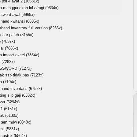
 psl 4 ayat 2
(10681x)
ra menggunakan laba/rugi
(9634x)
ssword awal
(8965x)
shand kwitansi
(8635x)
shand inventory full version
(8266x)
idate patch
(8155x)
p
(7897x)
ial
(7886x)
a import excel
(7354x)
i
(7282x)
ASSWORD
(7127x)
ak ssp tidak pas
(7123x)
ra
(7104x)
shand inventaris
(6752x)
ting slip gaji
(6532x)
ort
(6294x)
21
(6151x)
tak
(6130x)
stem.mdw
(6048x)
tall
(5831x)
msostek
(5804x)