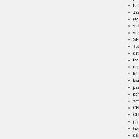
ha
17
rec
std
ser
SP
Tu
dat
thr
up
ken
kwi
pa
pp
set
CH
CH
pa
fak
gaj