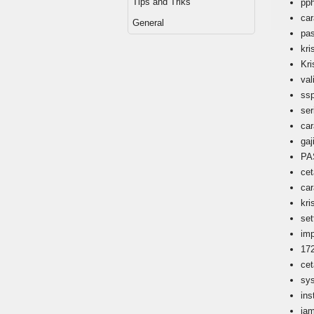
Tips and Triks
pph
ca
General
pa
kri
Kri
val
ss
ser
car
gaj
P
cet
ca
kri
set
imp
17
ce
sy
ins
ja