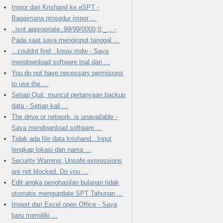
Impor dari Krishand ke eSPT -
Bagaimana prosedur impor ...
..isnt appropriate..99/99/0000;0;_ .. -
Pada saat saya menginput tanggal ...
...couldnt find ..krpay.mdw - Saya
mendownload software trial dari ...
You do not have necessary permisions
to use the ...
Setiap Quit, muncul pertanyaan backup
data - Setiap kali ...
The drive or network..is unavailable -
Saya mendownload software ...
Tidak ada file data krishand...Input
lengkap lokasi dan nama ...
Security Warning: Unsafe expressions
are not blocked. Do you ...
Edit angka penghasilan bulanan tidak
otomatis mengupdate SPT Tahunan ...
Import dari Excel open Office - Saya
baru memiliki ...