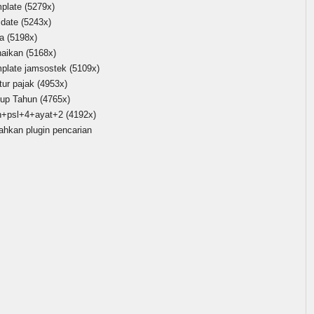
mplate
(5279x)
idate
(5243x)
ta
(5198x)
naikan
(5168x)
mplate jamsostek
(5109x)
tur pajak
(4953x)
tup Tahun
(4765x)
h+psl+4+ayat+2
(4192x)
ahkan plugin pencarian