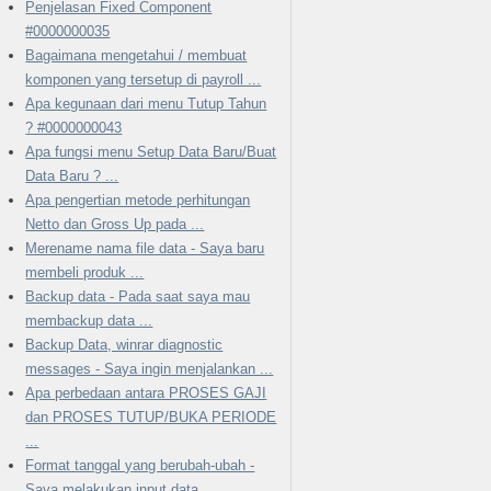
Penjelasan Fixed Component
#0000000035
Bagaimana mengetahui / membuat
komponen yang tersetup di payroll ...
Apa kegunaan dari menu Tutup Tahun
? #0000000043
Apa fungsi menu Setup Data Baru/Buat
Data Baru ? ...
Apa pengertian metode perhitungan
Netto dan Gross Up pada ...
Merename nama file data - Saya baru
membeli produk ...
Backup data - Pada saat saya mau
membackup data ...
Backup Data, winrar diagnostic
messages - Saya ingin menjalankan ...
Apa perbedaan antara PROSES GAJI
dan PROSES TUTUP/BUKA PERIODE
...
Format tanggal yang berubah-ubah -
Saya melakukan input data, ...