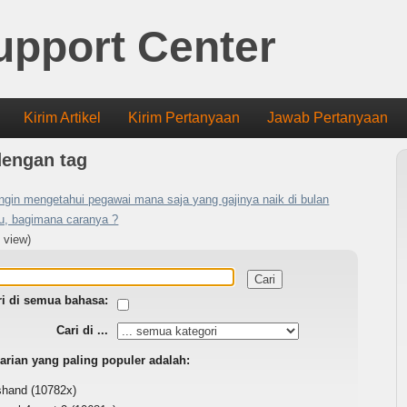
upport Center
Kirim Artikel
Kirim Pertanyaan
Jawab Pertanyaan
dengan tag
ngin mengetahui pegawai mana saja yang gajinya naik di bulan
tu, bagimana caranya ?
 view)
ri di semua bahasa:
Cari di ...
arian yang paling populer adalah:
shand
(10782x)