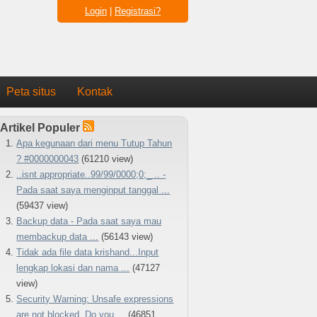
Login
|
Registrasi?
Peta situs
Kontak
Artikel Populer
Apa kegunaan dari menu Tutup Tahun
? #0000000043
(61210 view)
..isnt appropriate..99/99/0000;0;_ .. -
Pada saat saya menginput tanggal ...
(59437 view)
Backup data - Pada saat saya mau
membackup data ...
(56143 view)
Tidak ada file data krishand...Input
lengkap lokasi dan nama ...
(47127
view)
Security Warning: Unsafe expressions
are not blocked. Do you ...
(46851