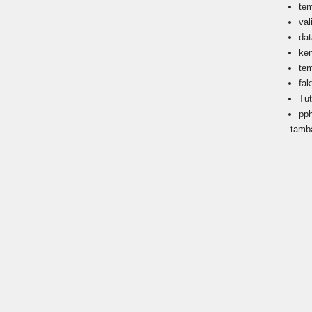
te
val
da
ke
te
fak
Tu
pp
tamb