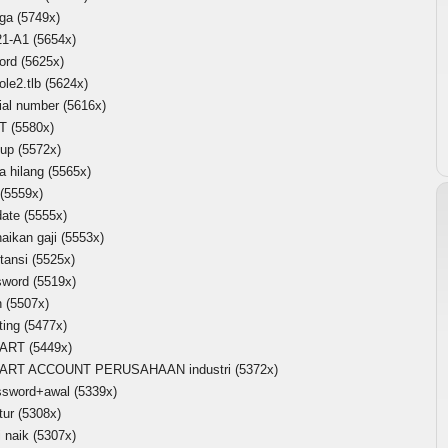
rga
(5749x)
21-A1
(5654x)
ord
(5625x)
ole2.tlb
(5624x)
ial number
(5616x)
T
(5580x)
tup
(5572x)
a hilang
(5565x)
(5559x)
date
(5555x)
aikan gaji
(5553x)
tansi
(5525x)
sword
(5519x)
h
(5507x)
ting
(5477x)
ART
(5449x)
ART ACCOUNT PERUSAHAAN industri
(5372x)
ssword+awal
(5339x)
tur
(5308x)
i naik
(5307x)