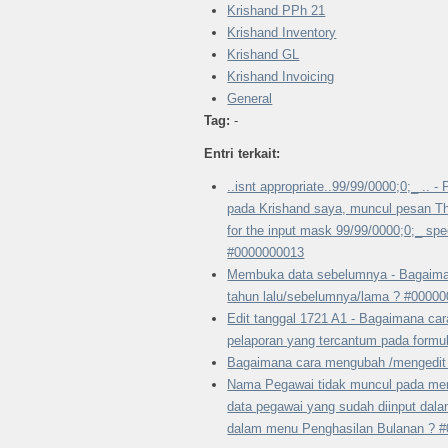
Krishand PPh 21
Krishand Inventory
Krishand GL
Krishand Invoicing
General
Tag:
-
Entri terkait:
..isnt appropriate..99/99/0000;0;_ .. 
pada Krishand saya, muncul pesan The
for the input mask 99/99/0000;0;_ spec
#0000000013
Membuka data sebelumnya - Bagaima
tahun lalu/sebelumnya/lama ? #0000
Edit tanggal 1721 A1 - Bagaimana ca
pelaporan yang tercantum pada formu
Bagaimana cara mengubah /mengedit
Nama Pegawai tidak muncul pada men
data pegawai yang sudah diinput dal
dalam menu Penghasilan Bulanan ? 