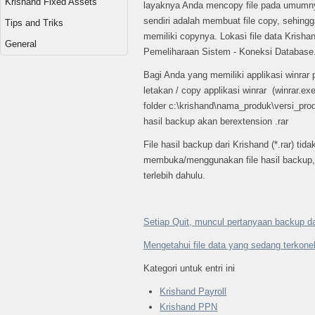
Krishand Fixed Assets
layaknya Anda mencopy file pada umumnya
sendiri adalah membuat file copy, sehingg
Tips and Triks
memiliki copynya. Lokasi file data Krish
General
Pemeliharaan Sistem - Koneksi Database
Bagi Anda yang memiliki applikasi winrar
letakan / copy applikasi winrar (winrar.ex
folder c:\krishand\nama_produk\versi_prod
hasil backup akan berextension .rar
File hasil backup dari Krishand (*.rar) tid
membuka/menggunakan file hasil backup,
terlebih dahulu.
Setiap Quit, muncul pertanyaan backup d
Mengetahui file data yang sedang terkone
Kategori untuk entri ini
Krishand Payroll
Krishand PPN