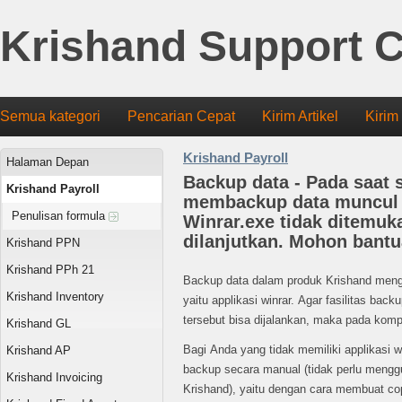
Krishand Support C
Semua kategori
Pencarian Cepat
Kirim Artikel
Kirim
Krishand Payroll
Halaman Depan
Backup data - Pada saat
Krishand Payroll
membackup data muncul 
Penulisan formula
Winrar.exe tidak ditemuk
dilanjutkan. Mohon bant
Krishand PPN
Krishand PPh 21
Backup data dalam produk Krishand mengg
Krishand Inventory
yaitu applikasi winrar. Agar fasilitas back
tersebut bisa dijalankan, maka pada kompu
Krishand GL
Bagi Anda yang tidak memiliki applikasi w
Krishand AP
backup secara manual (tidak perlu menggu
Krishand Invoicing
Krishand), yaitu dengan cara membuat cop