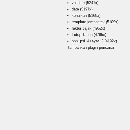
validate
(5241x)
data
(5197x)
kenaikan
(5168x)
template jamsostek
(5109x)
faktur pajak
(4952x)
Tutup Tahun
(4765x)
pph+psl+4+ayat+2
(4192x)
tambahkan plugin pencarian