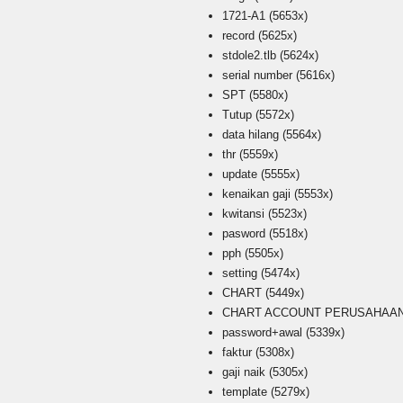
1721-A1
(5653x)
record
(5625x)
stdole2.tlb
(5624x)
serial number
(5616x)
SPT
(5580x)
Tutup
(5572x)
data hilang
(5564x)
thr
(5559x)
update
(5555x)
kenaikan gaji
(5553x)
kwitansi
(5523x)
pasword
(5518x)
pph
(5505x)
setting
(5474x)
CHART
(5449x)
CHART ACCOUNT PERUSAHAAN i
password+awal
(5339x)
faktur
(5308x)
gaji naik
(5305x)
template
(5279x)