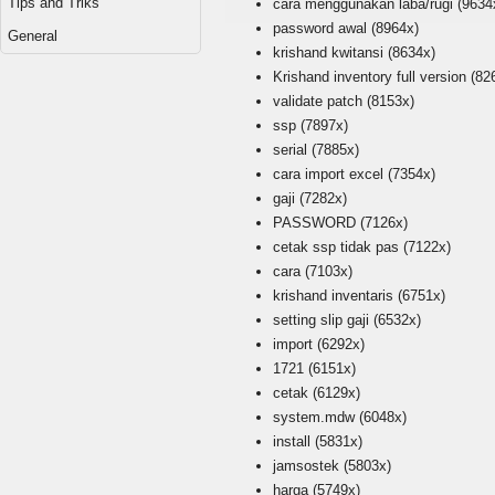
Tips and Triks
cara menggunakan laba/rugi
(9634
password awal
(8964x)
General
krishand kwitansi
(8634x)
Krishand inventory full version
(82
validate patch
(8153x)
ssp
(7897x)
serial
(7885x)
cara import excel
(7354x)
gaji
(7282x)
PASSWORD
(7126x)
cetak ssp tidak pas
(7122x)
cara
(7103x)
krishand inventaris
(6751x)
setting slip gaji
(6532x)
import
(6292x)
1721
(6151x)
cetak
(6129x)
system.mdw
(6048x)
install
(5831x)
jamsostek
(5803x)
harga
(5749x)