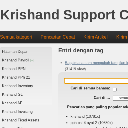
Krishand Support C
Semua kategori
Pencarian Cepat
Kirim Artikel
Kirim
Entri dengan tag
Halaman Depan
Krishand Payroll
Bagaimana cara mengubah tampilan lo
Krishand PPN
(31419 view)
Krishand PPh 21
Krishand Inventory
Cari di semua bahasa:
Krishand GL
Cari di ...
Krishand AP
Pencarian yang paling populer ad
Krishand Invoicing
krishand
(10781x)
Krishand Fixed Assets
pph psl 4 ayat 2
(10680x)