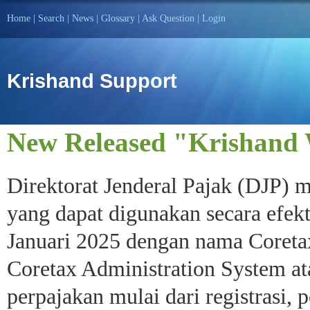
Home
|
Search
|
News
|
Glossary
|
Ask Question
|
Login
Krishand Support
New Released "Krishand W
Direktorat Jenderal Pajak (DJP) 
yang dapat digunakan secara efekt
Januari 2025 dengan nama Coreta
Coretax Administration System a
perpajakan mulai dari registrasi