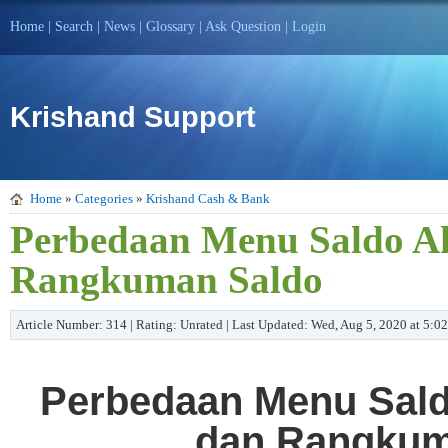
Home
|
Search
|
News
|
Glossary
|
Ask Question
|
Login
Krishand Support
Home
»
Categories
»
Krishand Cash & Bank
Perbedaan Menu Saldo A
Rangkuman Saldo
Article Number: 314 | Rating: Unrated | Last Updated: Wed, Aug 5, 2020 at 5:0
Perbedaan Menu Sald
dan Rangkum