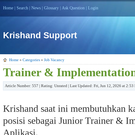
Home
|
Search
|
News
|
Glossary
|
Ask Question
|
Login
Krishand Support
Home
»
Categories
»
Job Vacancy
Trainer & Implementatio
Article Number: 557 | Rating: Unrated | Last Updated: Fri, Jun 12, 2026 at 2:5
Krishand saat ini membutuhkan k
posisi sebagai Junior Trainer & I
Aplikasi.