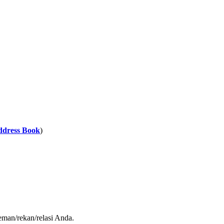
ddress Book
)
eman/rekan/relasi Anda.