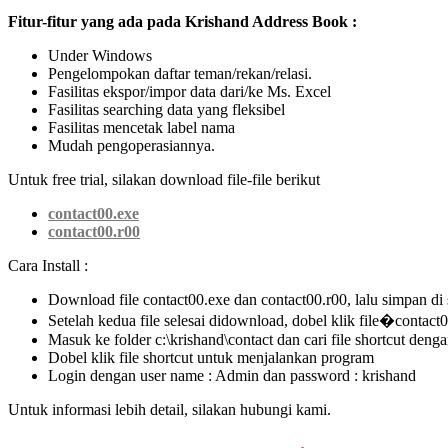
Fitur-fitur yang ada pada Krishand Address Book :
Under Windows
Pengelompokan daftar teman/rekan/relasi.
Fasilitas ekspor/impor data dari/ke Ms. Excel
Fasilitas searching data yang fleksibel
Fasilitas mencetak label nama
Mudah pengoperasiannya.
Untuk free trial, silakan download file-file berikut
contact00.exe
contact00.r00
Cara Install :
Download file contact00.exe dan contact00.r00, lalu simpan di 
Setelah kedua file selesai didownload, dobel klik file�contact00
Masuk ke folder c:\krishand\contact dan cari file shortcut deng
Dobel klik file shortcut untuk menjalankan program
Login dengan user name : Admin dan password : krishand
Untuk informasi lebih detail, silakan hubungi kami.