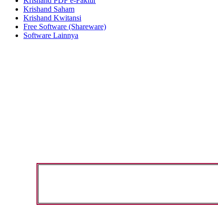
Krishand PDF e-Faktur
Krishand Saham
Krishand Kwitansi
Free Software (Shareware)
Software Lainnya