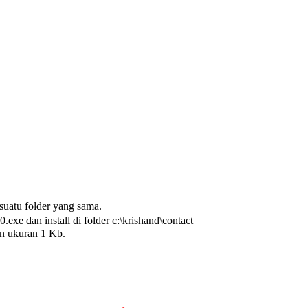
suatu folder yang sama.
.exe dan install di folder c:\krishand\contact
an ukuran 1 Kb.