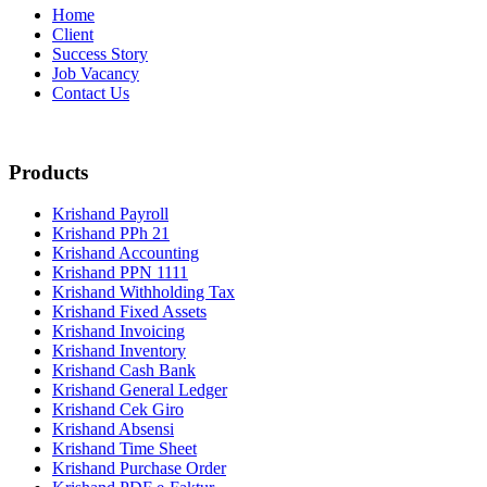
Home
Client
Success Story
Job Vacancy
Contact Us
Products
Krishand Payroll
Krishand PPh 21
Krishand Accounting
Krishand PPN 1111
Krishand Withholding Tax
Krishand Fixed Assets
Krishand Invoicing
Krishand Inventory
Krishand Cash Bank
Krishand General Ledger
Krishand Cek Giro
Krishand Absensi
Krishand Time Sheet
Krishand Purchase Order