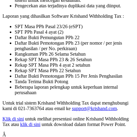
sistem untuk mencegah kesalahan.
Pengecekan atas terjadinya duplikasi data yang diinput.
Laporan yang dihasilkan Software Krishand Withholding Tax :
SPT Masa PPh Pasal 23/26 (eSPT)
SPT PPh Pasal 4 ayat (2)
Daftar Bukti Pemungutan PPh 22
Daftar Bukti Pemotongan PPh 23 (per nomor / per jenis
penghasilan / per No. perkiraan)
Rangkuman PPh 26 Selama Setahun
Rekap SPT Masa PPh 23 & 26 Setahun
Rekap SPT Masa PPh 4 ayat 2 setahun
Rekap SPT Masa PPh 22 Setahun
Daftar Bukti Pemotongan PPh 15 Per Jenis Penghasilan
Tanda Terima Bukti Potong
Beberapa laporan pelengkap untuk keperluan internal
perusahaan
Untuk trial sistem Krishand Withholding Tax dapat menghubungi
kami di 021-7363764 atau email ke
support@krishand.com
.
Klik di sini
untuk melihat presentasi online Krishand Withholding
Tax atau
klik di sini
untuk download dalam format Power Point.
Â