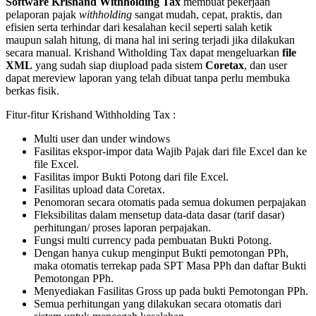
Software Krishand Withholding Tax
membuat pekerjaan
pelaporan pajak
withholding
sangat mudah, cepat, praktis, dan
efisien serta terhindar dari kesalahan kecil seperti salah ketik
maupun salah hitung, di mana hal ini sering terjadi jika dilakukan
secara manual. Krishand Witholding Tax dapat mengeluarkan
file
XML
yang sudah siap diupload pada sistem
Coretax
, dan user
dapat mereview laporan yang telah dibuat tanpa perlu membuka
berkas fisik.
Fitur-fitur Krishand Withholding Tax :
Multi user dan under windows
Fasilitas ekspor-impor data Wajib Pajak dari file Excel dan ke
file Excel.
Fasilitas impor Bukti Potong dari file Excel.
Fasilitas upload data Coretax.
Penomoran secara otomatis pada semua dokumen perpajakan
Fleksibilitas dalam mensetup data-data dasar (tarif dasar)
perhitungan/ proses laporan perpajakan.
Fungsi multi currency pada pembuatan Bukti Potong.
Dengan hanya cukup menginput Bukti pemotongan PPh,
maka otomatis terrekap pada SPT Masa PPh dan daftar Bukti
Pemotongan PPh.
Menyediakan Fasilitas Gross up pada bukti Pemotongan PPh.
Semua perhitungan yang dilakukan secara otomatis dari