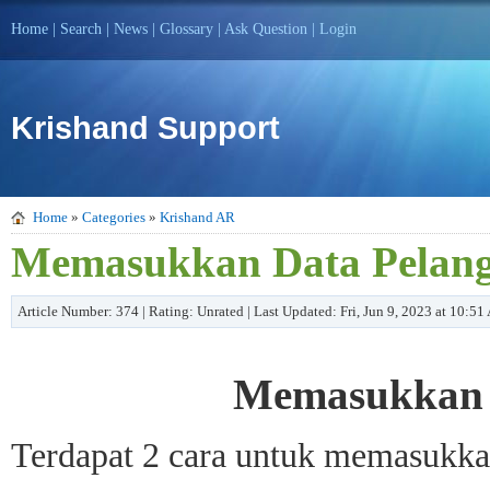
Home
|
Search
|
News
|
Glossary
|
Ask Question
|
Login
Krishand Support
Home
»
Categories
»
Krishand AR
Memasukkan Data Pelang
Article Number: 374 | Rating: Unrated | Last Updated: Fri, Jun 9, 2023 at 10:5
Memasukkan 
Terdapat 2 cara untuk memasukkan