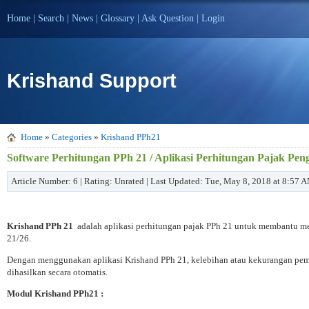
Home
|
Search
|
News
|
Glossary
|
Ask Question
|
Login
Krishand Support
Home
»
Categories
»
Krishand PPh21
Software Perhitungan PPh 21 / Aplikasi Perhitungan Pajak Pe
Article Number: 6 | Rating: Unrated | Last Updated: Tue, May 8, 2018 at 8:57 
Krishand PPh 21
adalah aplikasi perhitungan pajak PPh 21 untuk membantu m
21/26.
Dengan menggunakan aplikasi Krishand PPh 21, kelebihan atau kekurangan pemb
dihasilkan secara otomatis.
Modul Krishand PPh21 :