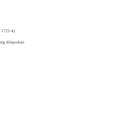
, 1721-4)
ang dilaporkan