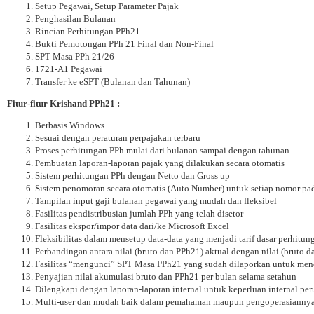
Setup Pegawai, Setup Parameter Pajak
Penghasilan Bulanan
Rincian Perhitungan PPh21
Bukti Pemotongan PPh 21 Final dan Non-Final
SPT Masa PPh 21/26
1721-A1 Pegawai
Transfer ke eSPT (Bulanan dan Tahunan)
Fitur-fitur Krishand PPh21 :
Berbasis Windows
Sesuai dengan peraturan perpajakan terbaru
Proses perhitungan PPh mulai dari bulanan sampai dengan tahunan
Pembuatan laporan-laporan pajak yang dilakukan secara otomatis
Sistem perhitungan PPh dengan Netto dan Gross up
Sistem penomoran secara otomatis (Auto Number) untuk setiap nomor pa
Tampilan input gaji bulanan pegawai yang mudah dan fleksibel
Fasilitas pendistribusian jumlah PPh yang telah disetor
Fasilitas ekspor/impor data dari/ke Microsoft Excel
Fleksibilitas dalam mensetup data-data yang menjadi tarif dasar perhitun
Perbandingan antara nilai (bruto dan PPh21) aktual dengan nilai (bruto 
Fasilitas “mengunci” SPT Masa PPh21 yang sudah dilaporkan untuk menc
Penyajian nilai akumulasi bruto dan PPh21 per bulan selama setahun
Dilengkapi dengan laporan-laporan internal untuk keperluan internal pe
Multi-user dan mudah baik dalam pemahaman maupun pengoperasianny