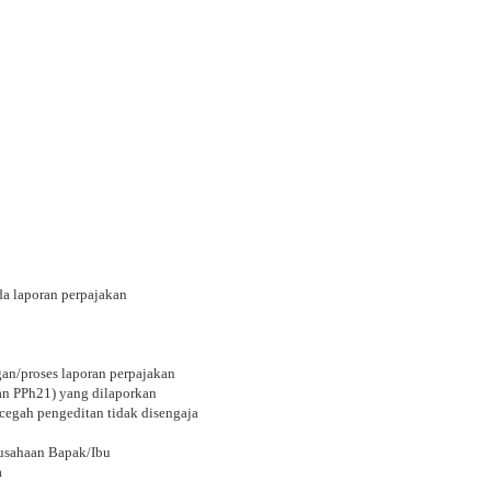
da laporan perpajakan
gan/proses laporan perpajakan
dan PPh21) yang dilaporkan
egah pengeditan tidak disengaja
rusahaan Bapak/Ibu
a