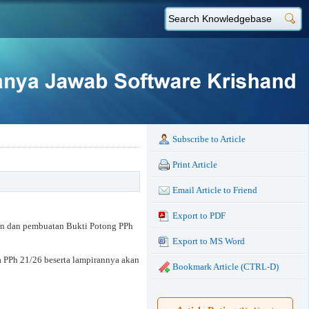
Subscribe to Article
Print Article
Email Article to Friend
Export to PDF
an dan pembuatan Bukti Potong PPh
Export to MS Word
 PPh 21/26 beserta lampirannya akan
Bookmark Article (CTRL-D)