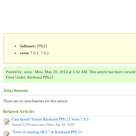
Software:
PPh21
versi:
7.0.1; 7.0.2
Posted by:
wina
- Mon, May 26, 2014 at 3:42 AM. This article has been viewed
Filed Under:
Krishand PPh21
Attachments
There are no attachments for this article.
Related Articles
Cara Install Sistem Krishand PPh 21 Versi 7.0.3
Viewed 2226 times since Mon, Apr 20, 2020
“Error in loading DLL” di Krishand PPh 21