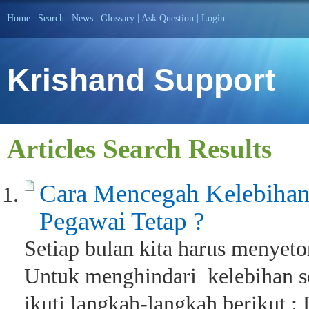
Home
|
Search
|
News
|
Glossary
|
Ask Question
|
Login
Krishand Support
Articles Search Results
Cara Mencegah Kelebihan
Pegawai Tetap ?
Setiap bulan kita harus menyeto
Untuk menghindari kelebihan s
ikuti langkah-langkah berikut 