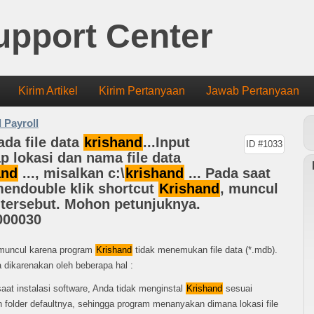
upport Center
Kirim Artikel
Kirim Pertanyaan
Jawab Pertanyaan
 Payroll
ada file data
krishand
...Input
ID #1033
p lokasi dan nama file data
and
..., misalkan c:\
krishand
... Pada saat
endouble klik shortcut
Krishand
, muncul
tersebut. Mohon petunjuknya.
000030
 muncul karena program
Krishand
tidak menemukan file data (*.mdb).
sa dikarenakan oleh beberapa hal :
aat instalasi software, Anda tidak menginstal
Krishand
sesuai
 folder defaultnya, sehingga program menanyakan dimana lokasi file