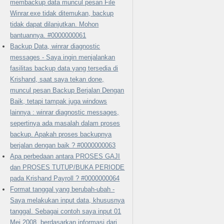
membackup data muncul pesan File
Winrar.exe tidak ditemukan, backup
tidak dapat dilanjutkan. Mohon
bantuannya. #0000000061
Backup Data, winrar diagnostic
messages - Saya ingin menjalankan
fasilitas backup data yang tersedia di
Krishand, saat saya tekan done,
muncul pesan Backup Berjalan Dengan
Baik, tetapi tampak juga windows
lainnya : winrar diagnostic messages,
sepertinya ada masalah dalam proses
backup. Apakah proses backupnya
berjalan dengan baik ? #0000000063
Apa perbedaan antara PROSES GAJI
dan PROSES TUTUP/BUKA PERIODE
pada Krishand Payroll ? #0000000064
Format tanggal yang berubah-ubah -
Saya melakukan input data, khususnya
tanggal. Sebagai contoh saya input 01
Mei 2008, berdasarkan informasi dari