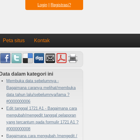
Login
|
Registrasi?
Peta situs
Kontak
Data dalam kategori ini
Membuka data sebelumnya -
Bagaimana caranya melihat/membuka
data tahun lalu/sebelumnya/lama ?
#0000000006
Edit tanggal 1721 A1 - Bagaimana cara
mengubah/mengedit tanggal pelaporan
yang tercantum pada formulir 1721 A1 ?
#0000000008
Bagaimana cara mengubah /mengedit /