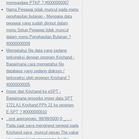
mengupdate PTKP ? #0000000007
Nama Pegawai tidak muncul pada menu
penghasilan bulanan - Mengapa data
pegawai yang sudah diinput dalam
menu Setup Pegawai tidak muncul
dalam menu Penghasilan Bulanan ?
#0000000009
Mengetahui file data yang sedang
terkoneksi dengan program Krishand -
Bagaimana cara mengetahui file
database yang sedang diakses /
terkoneksi oleh program Krishand ?
#0000000005
Impor dari Krishand ke eSPT -
Bagaimana prosedur impor data SPT
1721 A1 Krishand PPh 21 ke program
E-SPT ? #0000000010
..isnt appropriate..99/99/0000;0;_ .. -
Pada saat saya menginput tanggal pada
Krishand saya, muncul pesan The value