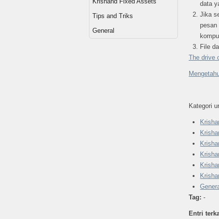
Krishand Fixed Assets
data y
Jika s
Tips and Triks
pesan 
General
komput
File d
The drive o
Mengetahui
Kategori un
Krisha
Krish
Krish
Krisha
Krish
Krisha
Genera
Tag:
-
Entri terka