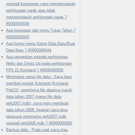
menjadi komponen yang mempengaruhi
perhitungan pajak atau tidak
mempengaruhi perhitungan pajak ?
#0000000036
Apa kegunaan dari menu Tutup Tahun ?
#0000000043
Apa fungsi menu Setup Data Baru/Buat
Data Baru ? #0000000044
Apa pengertian metode perhitungan
Netto dan Gross Up pada perhitungan
PPh 21 Krishand ? #0000000055
Merename nama file data - Saya baru
membeli produk Krishand (Krishand
Pph21), sepertinya file datanya masih
data tahun 2007 (nama file data
pph2007.mdb), saya ingin membuat
data tahun 2008. Apakah saya bisa
langsung merename pph2007.mdb
menjadi pph2008.mdb ? #0000000060
Backup data - Pada saat saya mau