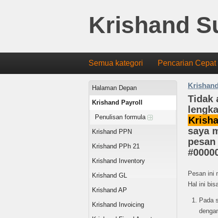
Krishand S
Semua kategori
Pencarian Cepat
Krishand
Halaman Depan
Tidak 
Krishand Payroll
lengka
Penulisan formula
Krish
saya m
Krishand PPN
pesan 
Krishand PPh 21
#0000
Krishand Inventory
Pesan ini
Krishand GL
Hal ini bi
Krishand AP
Pada s
Krishand Invoicing
dengan