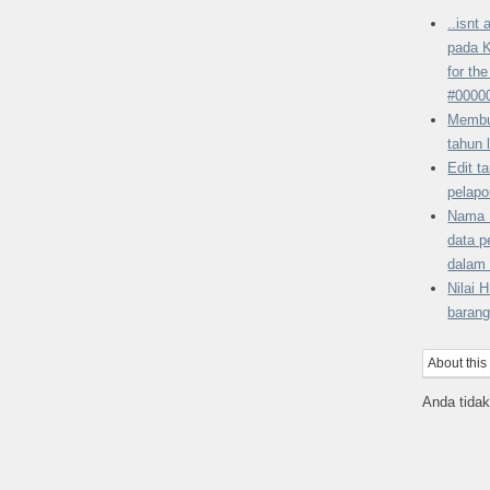
..isnt
pada K
for th
#0000
Membu
tahun 
Edit t
pelapo
Nama 
data p
dalam
Nilai 
barang
About this
Anda tidak