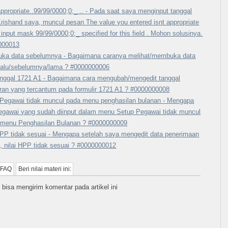
 appropriate..99/99/0000;0;_ .. - Pada saat saya menginput tanggal
rishand saya, muncul pesan The value you entered isnt appropriate
e input mask 99/99/0000;0;_ specified for this field . Mohon solusinya.
000013
ka data sebelumnya - Bagaimana caranya melihat/membuka data
lalu/sebelumnya/lama ? #0000000006
anggal 1721 A1 - Bagaimana cara mengubah/mengedit tanggal
ran yang tercantum pada formulir 1721 A1 ? #0000000008
Pegawai tidak muncul pada menu penghasilan bulanan - Mengapa
egawai yang sudah diinput dalam menu Setup Pegawai tidak muncul
 menu Penghasilan Bulanan ? #0000000009
HPP tidak sesuai - Mengapa setelah saya mengedit data penerimaan
, nilai HPP tidak sesuai ? #0000000012
 FAQ
Beri nilai materi ini:
 bisa mengirim komentar pada artikel ini