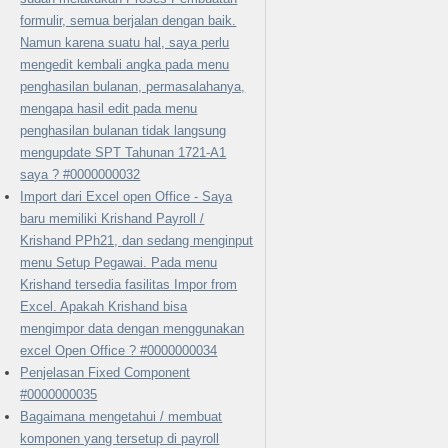
formulir, semua berjalan dengan baik.
Namun karena suatu hal, saya perlu
mengedit kembali angka pada menu
penghasilan bulanan, permasalahanya,
mengapa hasil edit pada menu
penghasilan bulanan tidak langsung
mengupdate SPT Tahunan 1721-A1
saya ? #0000000032
Import dari Excel open Office - Saya
baru memiliki Krishand Payroll /
Krishand PPh21, dan sedang menginput
menu Setup Pegawai. Pada menu
Krishand tersedia fasilitas Impor from
Excel. Apakah Krishand bisa
mengimpor data dengan menggunakan
excel Open Office ? #0000000034
Penjelasan Fixed Component
#0000000035
Bagaimana mengetahui / membuat
komponen yang tersetup di payroll