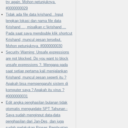
try again. Mohon petunjuknya.
#0000000029
Tidak ada file data krishand...Input
lengkap lokasi dan nama file data
Krishand ..., misalkan c:\krishand ...
Pada saat saya mendouble klik shortcut
Krishand, muncul pesan tersebut.
Mohon petunjuknya. #0000000030
Security Warning: Unsafe expressions
are not blocked. Do you want to block
unsafe expressions ?. Mengapa pada
saat setiap pertama kali menjalankan
Krishand, muncul pesan seperti itu ?
Apakah bisa mempengaruhi sistem di
komputer saya ? Apakah itu virus ?
#0000000031
Edit angka penghasilan bulanan tidak
otomatis mengupdate SPT Tahunan -
Saya sudah menginput data-data
penghasilan dari Jan-Des, dan juga
sudah melakukan Proses Pembuatan