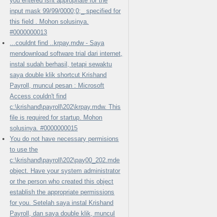
you entered isnt appropriate for the
input mask 99/99/0000;0;_ specified for
this field . Mohon solusinya.
#0000000013
...couldnt find ..krpay.mdw - Saya
mendownload software trial dari internet,
instal sudah berhasil, tetapi sewaktu
saya double klik shortcut Krishand
Payroll, muncul pesan : Microsoft
Access couldn't find
c:\krishand\payroll\202\krpay.mdw. This
file is required for startup. Mohon
solusinya. #0000000015
You do not have necessary permisions
to use the
c:\krishand\payroll\202\pay00_202.mde
object. Have your system administrator
or the person who created this object
establish the appropriate permissions
for you. Setelah saya instal Krishand
Payroll, dan saya double klik, muncul