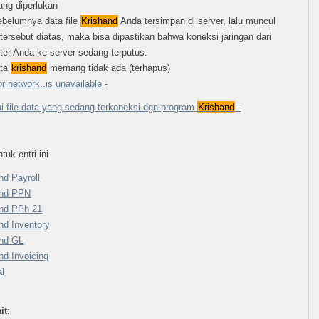
ang diperlukan
ebelumnya data file
Krishand
Anda tersimpan di server, lalu muncul
tersebut diatas, maka bisa dipastikan bahwa koneksi jaringan dari
er Anda ke server sedang terputus.
ata
krishand
memang tidak ada (terhapus)
r network..is unavailable -
 file data yang sedang terkoneksi dgn program
Krishand
-
tuk entri ini
nd Payroll
and PPN
and PPh 21
nd Inventory
and GL
nd Invoicing
l
it: