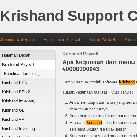
Krishand Support C
Semua kategori
Pencarian Cepat
Kirim Artikel
Kirim
Krishand Payroll
Halaman Depan
Apa kegunaan dari menu 
Krishand Payroll
#0000000043
Penulisan formula
Hampir semua produk software
Krishand
t
Krishand PPN
Krishand PPh 21
Tujuan/kegunaan fasilitas Tutup Tahun :
Krishand Inventory
Anda menutup data tahun yang sedang
data tahun berikutnya
Krishand GL
Anda bisa lebih mudah memanage/men
Krishand AP
File data
Krishand
tidak terkonsentras
Krishand Invoicing
sehingga ukuran file tidak besar
Kecepatan akses loading data menjadi