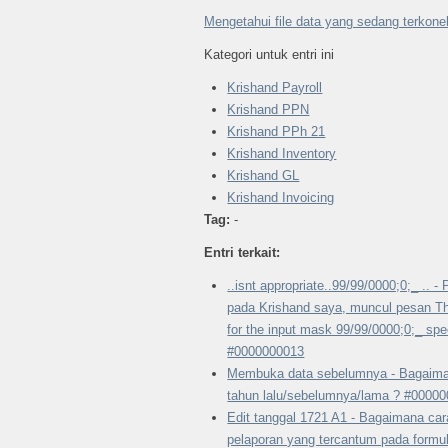
Mengetahui file data yang sedang terkon
Kategori untuk entri ini
Krishand Payroll
Krishand PPN
Krishand PPh 21
Krishand Inventory
Krishand GL
Krishand Invoicing
Tag:
-
Entri terkait:
..isnt appropriate..99/99/0000;0;_ .. 
pada Krishand saya, muncul pesan The
for the input mask 99/99/0000;0;_ spec
#0000000013
Membuka data sebelumnya - Bagaima
tahun lalu/sebelumnya/lama ? #0000
Edit tanggal 1721 A1 - Bagaimana ca
pelaporan yang tercantum pada formu