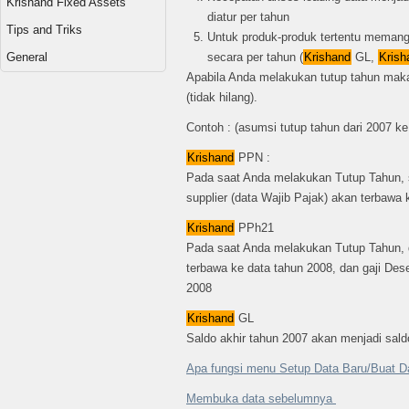
Krishand Fixed Assets
diatur per tahun
Tips and Triks
Untuk produk-produk tertentu meman
General
secara per tahun (
Krishand
GL,
Krish
Apabila Anda melakukan tutup tahun maka
(tidak hilang).
Contoh : (asumsi tutup tahun dari 2007 ke
Krishand
PPN :
Pada saat Anda melakukan Tutup Tahun, 
supplier (data Wajib Pajak) akan terbawa 
Krishand
PPh21
Pada saat Anda melakukan Tutup Tahun, 
terbawa ke data tahun 2008, dan gaji Des
2008
Krishand
GL
Saldo akhir tahun 2007 akan menjadi sald
Apa fungsi menu Setup Data Baru/Buat D
Membuka data sebelumnya