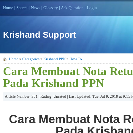
Home
|
Search
|
News
|
Glossary
|
Ask Question
|
Login
Krishand Support
Home
»
Categories
»
Krishand PPN
»
How To
Cara Membuat Nota Retu
Pada Krishand PPN
Article Number: 351 | Rating: Unrated | Last Updated: Tue, Jul 9, 2019 at 9:15
Cara Membuat Nota Re
Pada Krisha