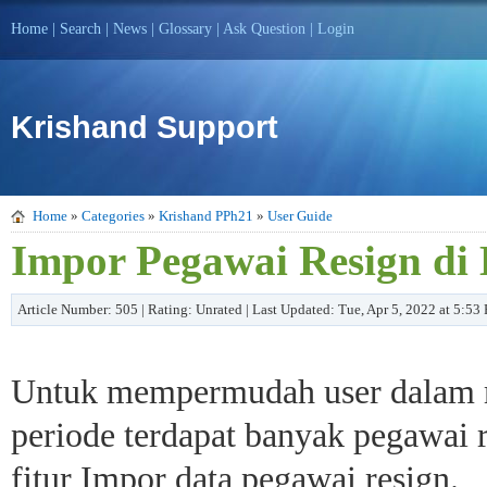
Home
|
Search
|
News
|
Glossary
|
Ask Question
|
Login
Krishand Support
Home
»
Categories
»
Krishand PPh21
»
User Guide
Impor Pegawai Resign di
Article Number: 505 | Rating: Unrated | Last Updated: Tue, Apr 5, 2022 at 5:53
Untuk mempermudah user dalam me
periode terdapat banyak pegawai
fitur Impor data pegawai resign.