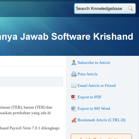
Subscribe to Article
Print Article
Email Article to Friend
Export to PDF
ulanan (TER), harian (TER) dan
Export to MS Word
suaikan perubahan yang ada di
Bookmark Article (CTRL-D)
hand Payroll Versi 7.0.1 dilengkapi