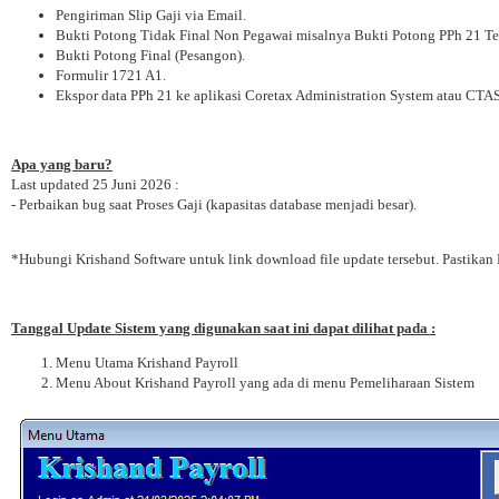
Pengiriman Slip Gaji via Email.
Bukti Potong Tidak Final Non Pegawai misalnya Bukti Potong PPh 21 Te
Bukti Potong Final (Pesangon).
Formulir 1721 A1.
Ekspor data PPh 21 ke aplikasi Coretax Administration System atau CTAS
Apa yang baru?
Last updated 25 Juni 2026 :
- Perbaikan bug saat Proses Gaji (kapasitas database menjadi besar).
*Hubungi Krishand Software untuk link download file update tersebut. Pastikan
Tanggal Update Sistem yang digunakan saat ini dapat dilihat pada :
Menu Utama Krishand Payroll
Menu About Krishand Payroll yang ada di menu Pemeliharaan Sistem