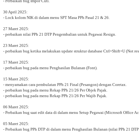
- Perbaikan bug Impor Cuti.
30 April 2025:
- Lock kolom NIK di dalam menu SPT Masa PPh Pasal 21 & 26.
27 Maret 2025:
- perbaikan nilai PPh 21 DTP Pengembalian untuk Pegawai Resign.
23 Maret 2025:
- perbaikan bug ketika melakukan update struktur database Ctrl+Shift+U (Not re
17 Maret 2025:
- perbaikan bug pada menu Penghasilan Bulanan (Font).
15 Maret 2025:
- menyamakan cara pembulatan PPh 21 Final (Pesangon) dengan Coretax.
- perbaikan bug pada menu Rekap PPh 21/26 Per Objek Pajak.
- perbaikan bug pada menu Rekap PPh 21/26 Per Wajib Pajak.
06 Maret 2025:
- Perbaikan bug saat edit data di dalam menu Setup Pegawai (Microsoft Office Ac
05 Maret 2025:
- Perbaikan bug PPh DTP di dalam menu Penghasilan Bulanan (nilai PPh 21 DTP 