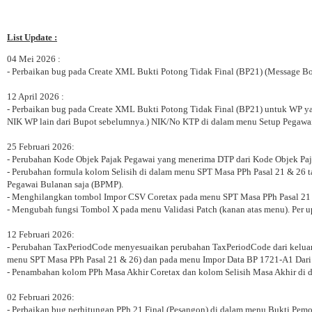
List Update :
04 Mei 2026 :
- Perbaikan bug pada Create XML Bukti Potong Tidak Final (BP21) (Message Bo
12 April 2026 :
- Perbaikan bug pada Create XML Bukti Potong Tidak Final (BP21) untuk WP 
NIK WP lain dari Bupot sebelumnya.) NIK/No KTP di dalam menu Setup Pegawai 
25 Februari 2026:
- Perubahan Kode Objek Pajak Pegawai yang menerima DTP dari Kode Objek Paj
- Perubahan formula kolom Selisih di dalam menu SPT Masa PPh Pasal 21 & 26 ta
Pegawai Bulanan saja (BPMP).
- Menghilangkan tombol Impor CSV Coretax pada menu SPT Masa PPh Pasal 21 &
- Mengubah fungsi Tombol X pada menu Validasi Patch (kanan atas menu). Per u
12 Februari 2026:
- Perubahan TaxPeriodCode menyesuaikan perubahan TaxPeriodCode dari keluar
menu SPT Masa PPh Pasal 21 & 26) dan pada menu Impor Data BP 1721-A1 Dari 
- Penambahan kolom PPh Masa Akhir Coretax dan kolom Selisih Masa Akhir di 
02 Februari 2026:
- Perbaikan bug perhitungan PPh 21 Final (Pesangon) di dalam menu Bukti Pem