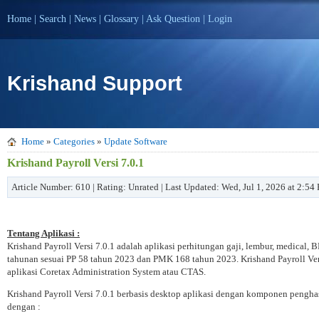
Home
|
Search
|
News
|
Glossary
|
Ask Question
|
Login
Krishand Support
Home
»
Categories
»
Update Software
Krishand Payroll Versi 7.0.1
Article Number: 610 | Rating: Unrated | Last Updated: Wed, Jul 1, 2026 at 2:54
Tentang Aplikasi :
Krishand Payroll Versi 7.0.1 adalah aplikasi perhitungan gaji, lembur, medica
tahunan sesuai PP 58 tahun 2023 dan PMK 168 tahun 2023. Krishand Payroll Ver
aplikasi Coretax Administration System atau CTAS.
Krishand Payroll Versi 7.0.1 berbasis desktop aplikasi dengan komponen penghasi
dengan :