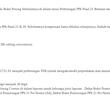
No Bukti Potong Sebelumnya di dalam menu Perhitungan PPh Pasal 21 Bulanan d
 PPh Pasal 21 & 26. Sebelumnya kompensasi harus dibulan selanjutnya, diubah m
 Dll calling convention).
an 1721 A1 menjadi perhitungan TER (untuk mengakomodir perpindahan atau mutas
igit menjadi 30 digit.
otong Coretax di dalam laporan untuk beberapa jenis laporan : Daftar Bukti Pemo
kti Pemotongan PPh 21 Per Nomor (A4); Daftar Bukti Pemotongan PPh 21 Per Nomor