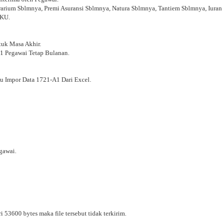
rarium Sblmnya, Premi Asuransi Sblmnya, Natura Sblmnya, Tantiem Sblmnya, Iura
TKU.
uk Masa Akhir.
1 Pegawai Tetap Bulanan.
u Impor Data 1721-A1 Dari Excel.
gawai.
i 53600 bytes maka file tersebut tidak terkirim.