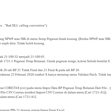
x : "Bad DLL calling convention").
yang NPWP atau NIK di menu Setup Pegawai blank kosong. (Ketika NPWP atau NI
wajib diisi. Tidak boleh kosong.
ak 21-100-32 menjadi 21-100-01.
b 1721-1 Pegawai Tetap Bulanan. Untuk pegawai resign, kolom Selisih bernilai 0. 
 26 tab BP 21 Tidak Final dan 21 Final & pada tab BP 26.
pdatean 25 Februari 2026 tombol X hanya menutup menu Validasi Patch. Tidak lang
an CORETAX (csv) pada menu Impor Data BP Pegawai Tetap Bulanan Dari File... 
File CSV Coretax (tombol Import CSV Coretax di dalam menu [Cari 1721-A1]).
dalam menu [Cari 1721-A1].
otongan PPh 21 dengan sistem Impor From Excel.