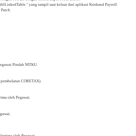
inkedTable." yang tampil saat keluar dari aplikasi Krishand Payroll.
 Patch.
Pegawai Pindah NITKU.
ra pembulatan CORETAX).
rima oleh Pegawai.
egawai.
iterima oleh Pegawai.