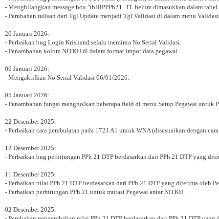
- Menghilangkan message box "tblBPPPh21_TL belum dimasukkan dalam tabel tblL
- Perubahan tulisan dari Tgl Update menjadi Tgl Validasi di dalam menu Validasi
20 Januari 2026:
- Perbaikan bug Login Krishand selalu meminta No Serial Validasi.
- Penambahan kolom NITKU di dalam format impor data pegawai.
06 Januari 2026:
- Mengaktifkan No Serial Validasi 06/01/2026.
05 Januari 2026:
- Penambahan fungsi mengnolkan beberapa field di menu Setup Pegawai untuk 
22 Desember 2025:
- Perbaikan cara pembulatan pada 1721 A1 untuk WNA (disesuaikan dengan ca
12 Desember 2025:
- Perbaikan bug perhitungan PPh 21 DTP berdasarkan dari PPh 21 DTP yang dite
11 Desember 2025:
- Perbaikan nilai PPh 21 DTP berdasarkan dari PPh 21 DTP yang diterima oleh P
- Perbaikan perhitungan PPh 21 untuk mutasi Pegawai antar NITKU.
02 Desember 2025:
- Perubahan pengembalian nilai PPh 21 DTP berdasarkan dari PPh 21 DTP yang d