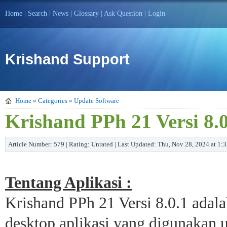
Home
|
Search
|
News
|
Glossary
|
Ask Question
|
Login
Krishand Support
Home
»
Categories
»
Update Software
Krishand PPh 21 Versi 8.0
Article Number: 579 | Rating: Unrated | Last Updated: Thu, Nov 28, 2024 at 1:
Tentang Aplikasi :
Krishand PPh 21 Versi 8.0.1 adala
desktop aplikasi yang digunakan 