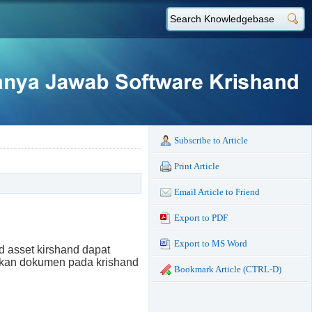
Subscribe to Article
Print Article
Email Article to Friend
Export to PDF
Export to MS Word
d asset kirshand dapat
hkan dokumen pada krishand
Bookmark Article (CTRL-D)