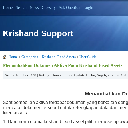
Home
|
Search
|
News
|
Glossary
|
Ask Question
|
Login
Krishand Support
Home
»
Categories
»
Krishand Fixed Assets
»
User Guide
Menambahkan Dokumen Aktiva Pada Krishand Fixed Assets
Article Number: 378 | Rating: Unrated | Last Updated: Thu, Aug 6, 2020 at 3:2
Menambahkan Dok
Saat pembelian aktiva terdapat dokumen yang berkaitan denga
mencatat dokumen tersebut untuk kelengkapan data dan me
fixed assets :
1. Dari menu utama krishand fixed asset pilih menu setup awa