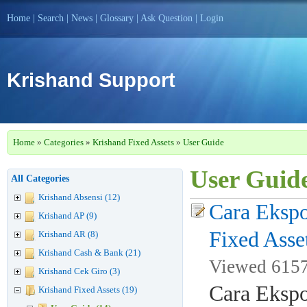
Home
|
Search
|
News
|
Glossary
|
Ask Question
|
Login
Krishand Support
Home
»
Categories
»
Krishand Fixed Assets
»
User Guide
User Guide
All Categories
Krishand Absensi (12)
Cara Ekspo
Krishand AP (9)
Fixed Asse
Krishand AR (8)
Krishand Cash & Bank (21)
Viewed 6157 
Krishand Cek Giro (3)
Cara Ekspo
Krishand Fixed Assets (19)