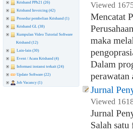
Krishand PPh21 (26)
Viewed 1675
Krishand Invoicing (42)
Mencatat P
Prosedur pembelian Krishand (1)
Perusahaan
Krishand GL (38)
Kumpulan Video Tutorial Software
maka melak
Krishand (12)
pengoprasia
Lain-lain (30)
Event / Acara Krishand (4)
Dalam prog
Informasi instansi terkait (24)
perawatan a
Update Software (22)
Job Vacancy (1)
Jurnal Pen
Viewed 1618
Jurnal Pen
Salah satu