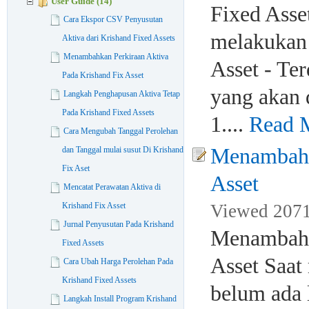
User Guide (14)
Fixed Asse
Cara Ekspor CSV Penyusutan
melakukan 
Aktiva dari Krishand Fixed Assets
Menambahkan Perkiraan Aktiva
Asset - Ter
Pada Krishand Fix Asset
yang akan 
Langkah Penghapusan Aktiva Tetap
Pada Krishand Fixed Assets
1....
Read 
Cara Mengubah Tanggal Perolehan
Menambahk
dan Tanggal mulai susut Di Krishand
Fix Aset
Asset
Mencatat Perawatan Aktiva di
Krishand Fix Asset
Viewed 2071
Jurnal Penyusutan Pada Krishand
Menambahk
Fixed Assets
Asset Saa
Cara Ubah Harga Perolehan Pada
Krishand Fixed Assets
belum ada l
Langkah Install Program Krishand