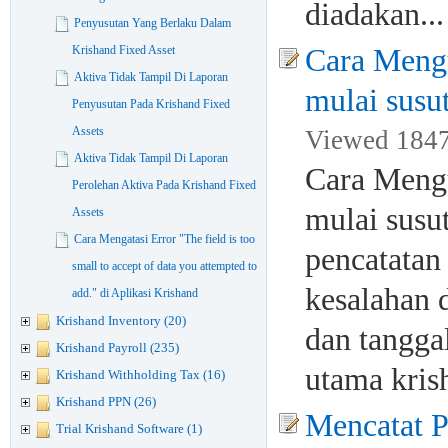
diadakan..
Penyusutan Yang Berlaku Dalam
Krishand Fixed Asset
Cara Mengu
Aktiva Tidak Tampil Di Laporan
mulai susu
Penyusutan Pada Krishand Fixed
Assets
Viewed 1847
Aktiva Tidak Tampil Di Laporan
Cara Mengu
Perolehan Aktiva Pada Krishand Fixed
mulai susu
Assets
Cara Mengatasi Error "The field is too
pencatatan
small to accept of data you attempted to
kesalahan 
add." di Aplikasi Krishand
Krishand Inventory (20)
dan tanggal
Krishand Payroll (235)
utama kris
Krishand Withholding Tax (16)
Krishand PPN (26)
Mencatat P
Trial Krishand Software (1)