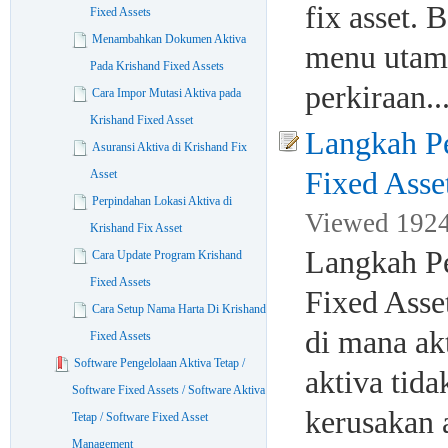
fix asset.
Fixed Assets
Menambahkan Dokumen Aktiva
menu utama
Pada Krishand Fixed Assets
perkiraan..
Cara Impor Mutasi Aktiva pada
Krishand Fixed Asset
Langkah Pe
Asuransi Aktiva di Krishand Fix
Fixed Asse
Asset
Perpindahan Lokasi Aktiva di
Viewed 1924 
Krishand Fix Asset
Langkah Pe
Cara Update Program Krishand
Fixed Assets
Fixed Asse
Cara Setup Nama Harta Di Krishand
di mana ak
Fixed Assets
Software Pengelolaan Aktiva Tetap /
aktiva tid
Software Fixed Assets / Software Aktiva
kerusakan a
Tetap / Software Fixed Asset
Management