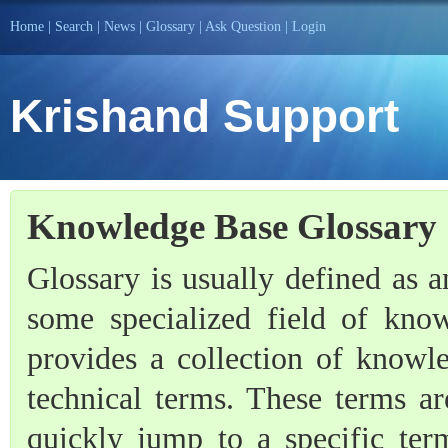
Home
|
Search
|
News
|
Glossary
|
Ask Question
|
Login
Krishand Support
Knowledge Base Glossary
Glossary is usually defined as an
some specialized field of kno
provides a collection of knowl
technical terms. These terms ar
quickly jump to a specific term