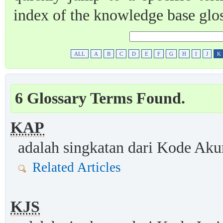
index of the knowledge base glo
ALL
A
B
C
D
E
F
G
H
I
J
K
6 Glossary Terms Found.
KAP
adalah singkatan dari Kode Aku
Related Articles
KJS