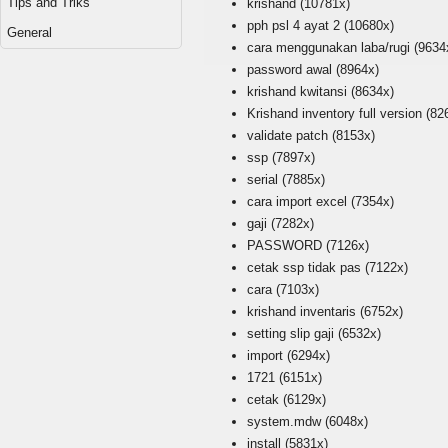
Tips and Triks
krishand
(10781x)
pph psl 4 ayat 2
(10680x)
General
cara menggunakan laba/rugi
(9634
password awal
(8964x)
krishand kwitansi
(8634x)
Krishand inventory full version
(82
validate patch
(8153x)
ssp
(7897x)
serial
(7885x)
cara import excel
(7354x)
gaji
(7282x)
PASSWORD
(7126x)
cetak ssp tidak pas
(7122x)
cara
(7103x)
krishand inventaris
(6752x)
setting slip gaji
(6532x)
import
(6294x)
1721
(6151x)
cetak
(6129x)
system.mdw
(6048x)
install
(5831x)