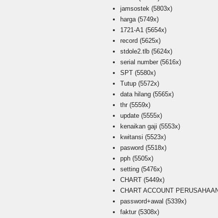
jamsostek
(5803x)
harga
(5749x)
1721-A1
(5654x)
record
(5625x)
stdole2.tlb
(5624x)
serial number
(5616x)
SPT
(5580x)
Tutup
(5572x)
data hilang
(5565x)
thr
(5559x)
update
(5555x)
kenaikan gaji
(5553x)
kwitansi
(5523x)
pasword
(5518x)
pph
(5505x)
setting
(5476x)
CHART
(5449x)
CHART ACCOUNT PERUSAHAAN i
password+awal
(5339x)
faktur
(5308x)