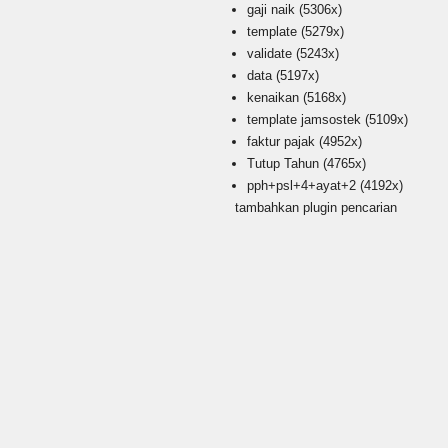
gaji naik
(5306x)
template
(5279x)
validate
(5243x)
data
(5197x)
kenaikan
(5168x)
template jamsostek
(5109x)
faktur pajak
(4952x)
Tutup Tahun
(4765x)
pph+psl+4+ayat+2
(4192x)
tambahkan plugin pencarian