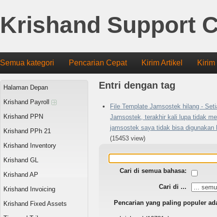
Krishand Support C
Semua kategori
Pencarian Cepat
Kirim Artikel
Kirim
Entri dengan tag
Halaman Depan
Krishand Payroll
File Template Jamsostek hilang - Set
Krishand PPN
Jamsostek, terakhir kali lupa tidak 
jamsostek saya tidak bisa digunakan 
Krishand PPh 21
(15453 view)
Krishand Inventory
Krishand GL
Cari di semua bahasa:
Krishand AP
Cari di ...
Krishand Invoicing
Pencarian yang paling populer ad
Krishand Fixed Assets