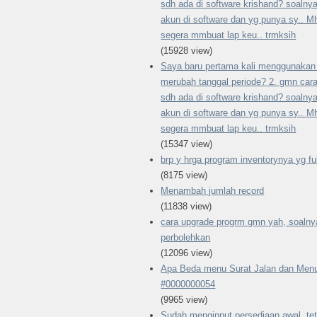
sdh ada di software krishand? soalny
akun di software dan yg punya sy.. M
segera mmbuat lap keu.. trmksih
(15928 view)
Saya baru pertama kali menggunakan 
merubah tanggal periode? 2. gmn ca
sdh ada di software krishand? soalny
akun di software dan yg punya sy.. M
segera mmbuat lap keu.. trmksih
(15347 view)
brp y hrga program inventorynya yg fu
(8175 view)
Menambah jumlah record
(11838 view)
cara upgrade progrm gmn yah, soalnya
perbolehkan
(12096 view)
Apa Beda menu Surat Jalan dan Menu
#0000000054
(9965 view)
Sudah menginput persediaan awal, tet