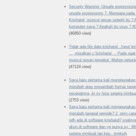
Security Warning: Unsafe expressions
unsafe expressions ?. Mengapa pada 
Krishand, muncul pesan seperti itu ?
komputer saya ? Apakah itu virus ? 
(46850 view)
Tidak ada file data krishand...Input l
..., misalkan c:\krishand ... Pada saa
muncul pesan tersebut. Mohon petun
(47124 view)
Saya baru pertama kali menggunakan 
merubah atau menambah formar tangg
secepatnya, kr sy hrus segera mmbuat
(2753 view)
Saya baru pertama kali menggunakan 
merubah tanggal periode? 2. gmn ca
sdh ada di software krishand? soalny
akun di software dan yg punya sy.. M
segera mmbuat lap keu.. trmksih