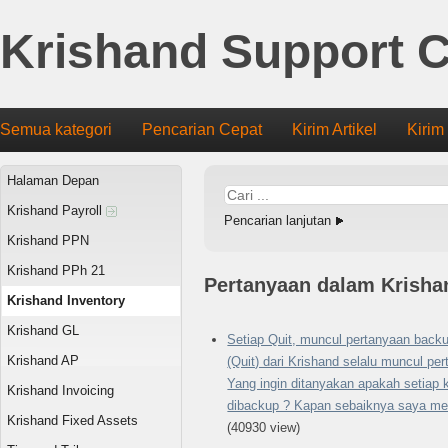
Krishand Support C
Semua kategori
Pencarian Cepat
Kirim Artikel
Kirim
Halaman Depan
Krishand Payroll
Pencarian lanjutan
Krishand PPN
Krishand PPh 21
Pertanyaan dalam Krisha
Krishand Inventory
Krishand GL
Setiap Quit, muncul pertanyaan backu
Krishand AP
(Quit) dari Krishand selalu muncul pe
Yang ingin ditanyakan apakah setiap k
Krishand Invoicing
dibackup ? Kapan sebaiknya saya me
Krishand Fixed Assets
(40930 view)