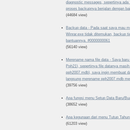
diagnostic messages, sepertinya ad
proses backupnya berjalan dengan ba
(44684 view)
Backup data - Pada saat saya mau m
Winrar.exe tidak ditemukan, backup t
bantuannya. #0000000061
(56140 view)
Merename nama file data - Saya baru
Pph21), sepertinya file datanya masih
pph2007.mdb), saya ingin membuat da
langsung merename pph2007.mdb me
(39756 view)
Apa fungsi menu Setup Data Baru/Bu
(38652 view)
Apa kegunaan dari menu Tutup Tahu
(61203 view)