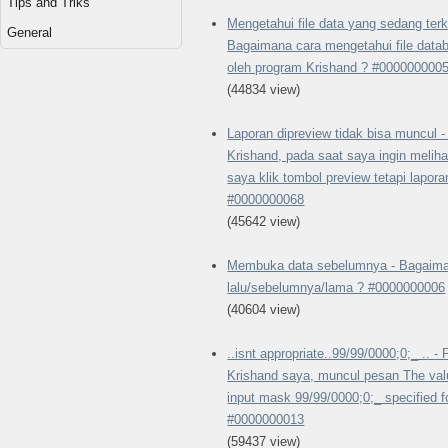
Tips and Triks
Mengetahui file data yang sedang ter
General
Bagaimana cara mengetahui file data
oleh program Krishand ? #000000000
(44834 view)
Laporan dipreview tidak bisa muncul
Krishand, pada saat saya ingin melihat
saya klik tombol preview tetapi lapor
#0000000068
(45642 view)
Membuka data sebelumnya - Bagaima
lalu/sebelumnya/lama ? #0000000006
(40604 view)
..isnt appropriate..99/99/0000;0;_ ..
Krishand saya, muncul pesan The value
input mask 99/99/0000;0;_ specified fo
#0000000013
(59437 view)