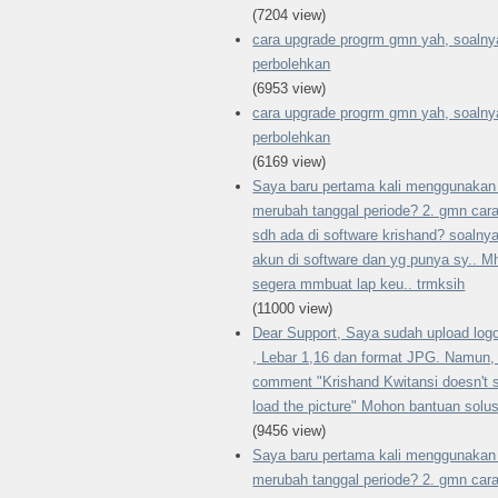
(7204 view)
cara upgrade progrm gmn yah, soalnya
perbolehkan
(6953 view)
cara upgrade progrm gmn yah, soalnya
perbolehkan
(6169 view)
Saya baru pertama kali menggunakan 
merubah tanggal periode? 2. gmn ca
sdh ada di software krishand? soalny
akun di software dan yg punya sy.. M
segera mmbuat lap keu.. trmksih
(11000 view)
Dear Support, Saya sudah upload log
, Lebar 1,16 dan format JPG. Namun, 
comment "Krishand Kwitansi doesn't sup
load the picture" Mohon bantuan solus
(9456 view)
Saya baru pertama kali menggunakan 
merubah tanggal periode? 2. gmn ca