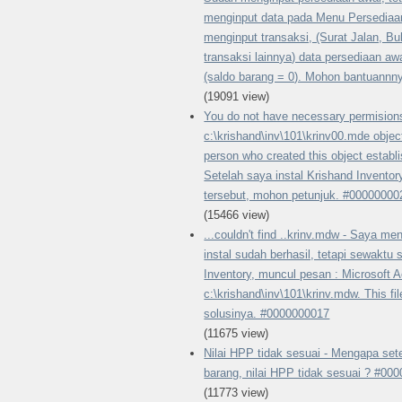
menginput data pada Menu Persediaan 
menginput transaksi, (Surat Jalan, 
transaksi lainnya) data persediaan awa
(saldo barang = 0). Mohon bantuannn
(19091 view)
You do not have necessary permisions
c:\krishand\inv\101\krinv00.mde objec
person who created this object establi
Setelah saya instal Krishand Inventor
tersebut, mohon petunjuk. #00000000
(15466 view)
...couldn't find ..krinv.mdw - Saya men
instal sudah berhasil, tetapi sewaktu 
Inventory, muncul pesan : Microsoft A
c:\krishand\inv\101\krinv.mdw. This fil
solusinya. #0000000017
(11675 view)
Nilai HPP tidak sesuai - Mengapa se
barang, nilai HPP tidak sesuai ? #00
(11773 view)