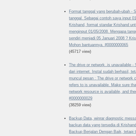
Format tanggal yang berubah-ubah - 
tanggal. Sebagai contoh saya input 01
Krishand, format standar Krishand un
menginput 01/05/2008. Mengapa tangg
sendiri menjadi 05 Januari 2008 ? Kri
Mohon bantuannya. #0000000065
(45717 view)
The drive or network..is unavailable
dari internet. Instal sudah berhasil, te
muncul pesan : The drive or network co
refers to is unavailable. Make sure tha
network resource is available, and th
#0000000029
(38259 view)
Backup Data, winrar diagnostic messa
backup data yang tersedia di Krishan
Backup Berjalan Dengan Baik, tetapi 