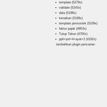
template
(5279x)
validate
(5243x)
data
(5198x)
kenaikan
(5168x)
template jamsostek
(5109x)
faktur pajak
(4953x)
Tutup Tahun
(4765x)
pph+psl+4+ayat+2
(4192x)
tambahkan plugin pencarian