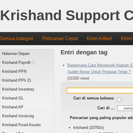
Krishand Support C
Semua kategori
Pencarian Cepat
Kirim Artikel
Kirim
Entri dengan tag
Halaman Depan
Krishand Payroll
Bagaimana Cara Mengecek Apakah S
Krishand PPN
Sudah Benar Untuk Pegawai Tetap ?
(31550 view)
Krishand PPh 21
Krishand Inventory
Krishand GL
Cari di semua bahasa:
Krishand AP
Cari di ...
Krishand Invoicing
Pencarian yang paling populer ad
Krishand Fixed Assets
krishand
(10782x)