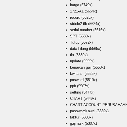
harga
(5749x)
1721-A1
(5654x)
record
(5625x)
stdole2.tlb
(5624x)
serial number
(5616x)
SPT
(5580x)
Tutup
(5572x)
data hilang
(5565x)
thr
(5559x)
update
(5555x)
kenaikan gaji
(5553x)
kwitansi
(5525x)
pasword
(5519x)
pph
(5507x)
setting
(5477x)
CHART
(5449x)
CHART ACCOUNT PERUSAHAAN i
password+awal
(5339x)
faktur
(5308x)
gaji naik
(5307x)