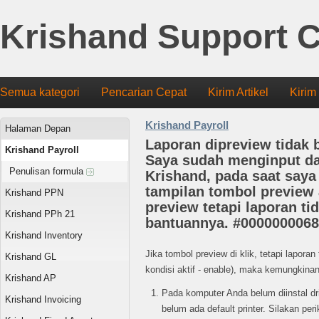
Krishand Support C
Semua kategori
Pencarian Cepat
Kirim Artikel
Kirim
Krishand Payroll
Halaman Depan
Laporan dipreview tidak 
Krishand Payroll
Saya sudah menginput d
Penulisan formula
Krishand, pada saat saya 
tampilan tombol preview a
Krishand PPN
preview tetapi laporan ti
Krishand PPh 21
bantuannya. #0000000068
Krishand Inventory
Jika tombol preview di klik, tetapi lapora
Krishand GL
kondisi aktif - enable), maka kemungkina
Krishand AP
Pada komputer Anda belum diinstal dr
Krishand Invoicing
belum ada default printer. Silakan peri