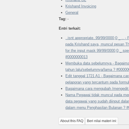
Krishand Invoicing
General
Tag:
-
Entri terkait:
..isnt appropriate..99/99/0000;0;_ .. 
pada Krishand saya, muncul pesan The
for the input mask 99/99/0000;0;_ spec
#0000000013
Membuka data sebelumnya - Bagaima
tahun lalu/sebelumnya/lama ? #0000
Edit tanggal 1721 A1 - Bagaimana ca
pelaporan yang tercantum pada formu
Bagaimana cara mengubah /mengedit
Nama Pegawai tidak muncul pada men
data pegawai yang sudah diinput dal
dalam menu Penghasilan Bulanan ? 
About this FAQ
Beri nilai materi ini: