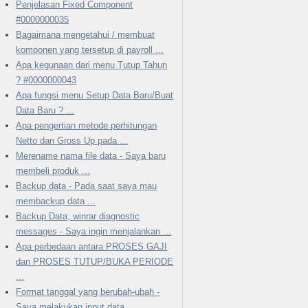
Penjelasan Fixed Component
#0000000035
Bagaimana mengetahui / membuat
komponen yang tersetup di payroll ...
Apa kegunaan dari menu Tutup Tahun
? #0000000043
Apa fungsi menu Setup Data Baru/Buat
Data Baru ? ...
Apa pengertian metode perhitungan
Netto dan Gross Up pada ...
Merename nama file data - Saya baru
membeli produk ...
Backup data - Pada saat saya mau
membackup data ...
Backup Data, winrar diagnostic
messages - Saya ingin menjalankan ...
Apa perbedaan antara PROSES GAJI
dan PROSES TUTUP/BUKA PERIODE
...
Format tanggal yang berubah-ubah -
Saya melakukan input data, ...