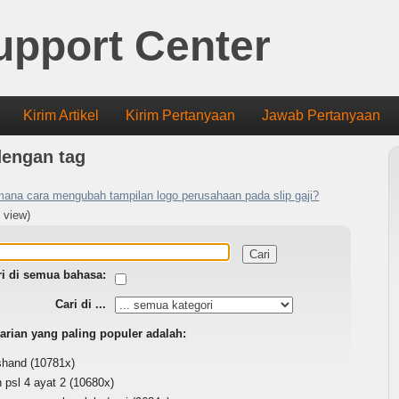
upport Center
Kirim Artikel
Kirim Pertanyaan
Jawab Pertanyaan
dengan tag
ana cara mengubah tampilan logo perusahaan pada slip gaji?
 view)
ri di semua bahasa:
Cari di ...
arian yang paling populer adalah:
shand
(10781x)
 psl 4 ayat 2
(10680x)