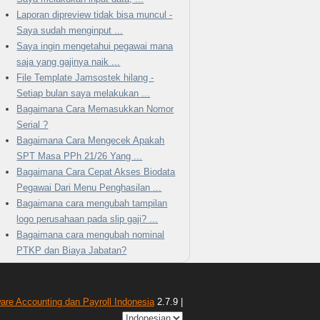
Laporan dipreview tidak bisa muncul -
Saya sudah menginput ...
Saya ingin mengetahui pegawai mana
saja yang gajinya naik ...
File Template Jamsostek hilang -
Setiap bulan saya melakukan ...
Bagaimana Cara Memasukkan Nomor
Serial ?
Bagaimana Cara Mengecek Apakah
SPT Masa PPh 21/26 Yang ...
Bagaimana Cara Cepat Akses Biodata
Pegawai Dari Menu Penghasilan ...
Bagaimana cara mengubah tampilan
logo perusahaan pada slip gaji? ...
Bagaimana cara mengubah nominal
PTKP dan Biaya Jabatan?
ware Accounting dan Payroll Indonesia
2.7.9 |