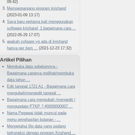
09:42)
Memperpanjang program krishand
(2023-01-09 13:17)
Saya baru pertama kali menggunakan
software krishand, 1.bagaimana cara ...
(2022-05-29 17:07)
apakah sofware yg ada di krishand
hanya per item ...
(2021-12-23 17:32)
Artikel Pilihan
Membuka data sebelumnya -
Bagaimana caranya melihat/membuka
data tahun ...
Edit tanggal 1721 A1 - Bagaimana cara
mengubah/mengedit tanggal ...
Bagaimana cara mengubah /mengedit /
mengupdate PTKP ? #0000000007 ...
Nama Pegawai tidak muncul pada
menu penghasilan bulanan - ...
Mengetahui file data yang sedang
terkoneksi dengan program Krishand ...