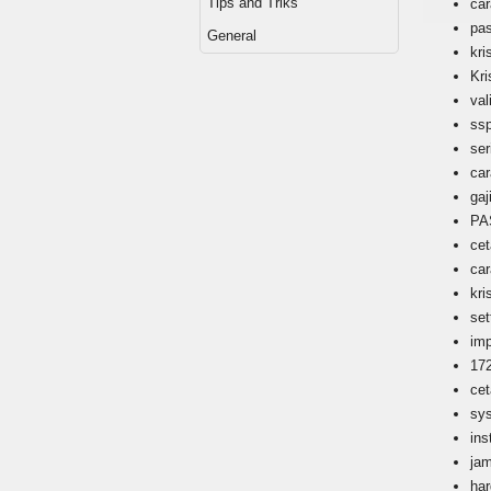
Tips and Triks
ca
pa
General
kri
Kri
val
ss
ser
car
gaj
P
cet
ca
kri
set
imp
17
ce
sy
ins
ja
ha