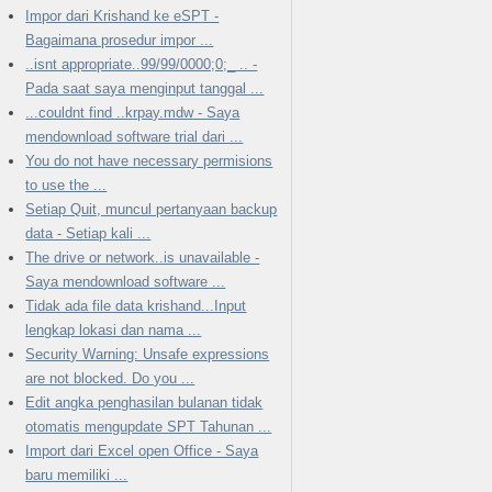
Impor dari Krishand ke eSPT -
Bagaimana prosedur impor ...
..isnt appropriate..99/99/0000;0;_ .. -
Pada saat saya menginput tanggal ...
...couldnt find ..krpay.mdw - Saya
mendownload software trial dari ...
You do not have necessary permisions
to use the ...
Setiap Quit, muncul pertanyaan backup
data - Setiap kali ...
The drive or network..is unavailable -
Saya mendownload software ...
Tidak ada file data krishand...Input
lengkap lokasi dan nama ...
Security Warning: Unsafe expressions
are not blocked. Do you ...
Edit angka penghasilan bulanan tidak
otomatis mengupdate SPT Tahunan ...
Import dari Excel open Office - Saya
baru memiliki ...