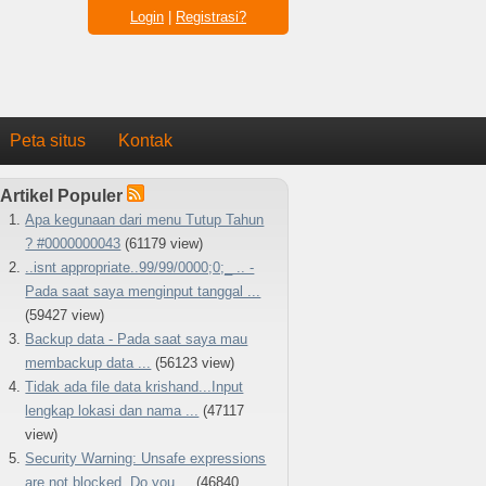
Login
|
Registrasi?
Peta situs
Kontak
Artikel Populer
Apa kegunaan dari menu Tutup Tahun
? #0000000043
(61179 view)
..isnt appropriate..99/99/0000;0;_ .. -
Pada saat saya menginput tanggal ...
(59427 view)
Backup data - Pada saat saya mau
membackup data ...
(56123 view)
Tidak ada file data krishand...Input
lengkap lokasi dan nama ...
(47117
view)
Security Warning: Unsafe expressions
are not blocked. Do you ...
(46840