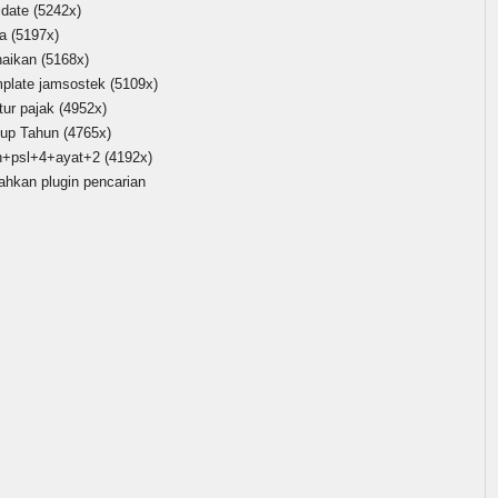
idate
(5242x)
ta
(5197x)
naikan
(5168x)
mplate jamsostek
(5109x)
tur pajak
(4952x)
tup Tahun
(4765x)
h+psl+4+ayat+2
(4192x)
ahkan plugin pencarian