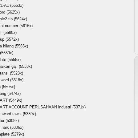
21-A1
(5653x)
ord
(5625x)
ole2.tlb
(5624x)
ial number
(5616x)
T
(5580x)
tup
(5572x)
a hilang
(5565x)
(5559x)
date
(5555x)
aikan gaji
(5553x)
tansi
(5523x)
sword
(5518x)
h
(5505x)
ting
(5474x)
ART
(5449x)
ART ACCOUNT PERUSAHAAN industri
(5371x)
ssword+awal
(5339x)
tur
(5308x)
i naik
(5306x)
mplate
(5279x)