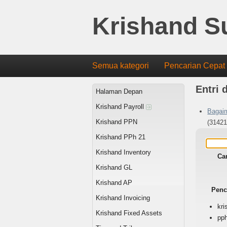
Krishand S
Semua kategori
Pencarian Cepat
Entri 
Halaman Depan
Krishand Payroll
Bagaim
Krishand PPN
(31421
Krishand PPh 21
Krishand Inventory
Ca
Krishand GL
Krishand AP
Penc
Krishand Invoicing
kri
Krishand Fixed Assets
pph