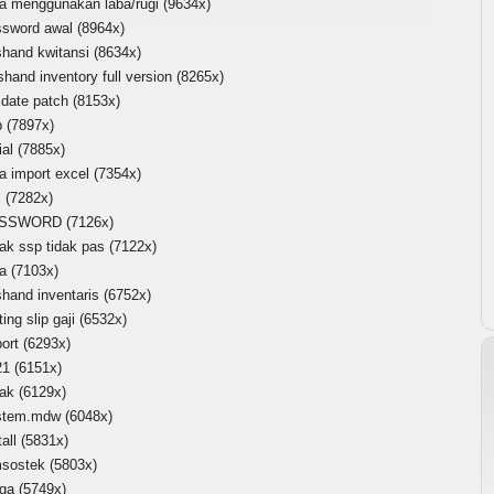
ra menggunakan laba/rugi
(9634x)
ssword awal
(8964x)
shand kwitansi
(8634x)
shand inventory full version
(8265x)
idate patch
(8153x)
p
(7897x)
ial
(7885x)
a import excel
(7354x)
i
(7282x)
ASSWORD
(7126x)
ak ssp tidak pas
(7122x)
ra
(7103x)
shand inventaris
(6752x)
ting slip gaji
(6532x)
ort
(6293x)
21
(6151x)
tak
(6129x)
stem.mdw
(6048x)
tall
(5831x)
msostek
(5803x)
rga
(5749x)