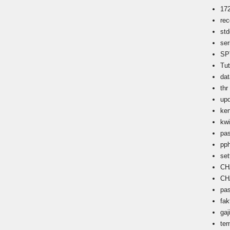
17
rec
std
ser
SP
Tu
dat
thr
up
ken
kwi
pa
pp
set
CH
CH
pa
fak
gaj
te