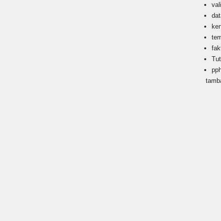
val
da
ke
te
fak
Tu
pp
tamb