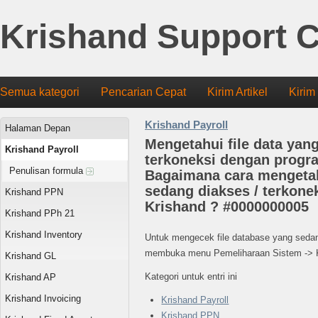
Krishand Support C
Semua kategori
Pencarian Cepat
Kirim Artikel
Kirim
Krishand Payroll
Halaman Depan
Mengetahui file data yan
Krishand Payroll
terkoneksi dengan progr
Penulisan formula
Bagaimana cara mengetah
sedang diakses / terkone
Krishand PPN
Krishand ? #0000000005
Krishand PPh 21
Krishand Inventory
Untuk mengecek file database yang sedan
membuka menu Pemeliharaan Sistem -> 
Krishand GL
Kategori untuk entri ini
Krishand AP
Krishand Invoicing
Krishand Payroll
Krishand PPN