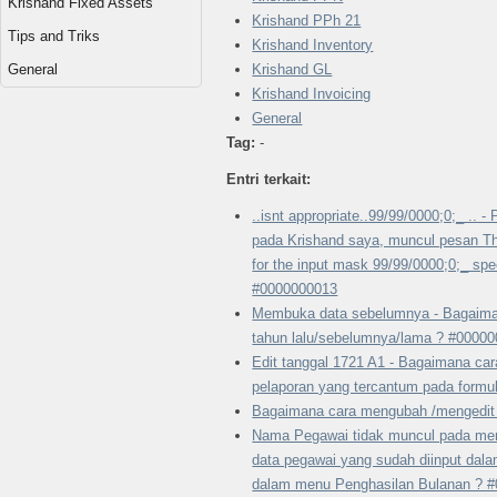
Krishand Fixed Assets
Krishand PPh 21
Tips and Triks
Krishand Inventory
General
Krishand GL
Krishand Invoicing
General
Tag:
-
Entri terkait:
..isnt appropriate..99/99/0000;0;_ .. 
pada Krishand saya, muncul pesan The
for the input mask 99/99/0000;0;_ spec
#0000000013
Membuka data sebelumnya - Bagaima
tahun lalu/sebelumnya/lama ? #0000
Edit tanggal 1721 A1 - Bagaimana ca
pelaporan yang tercantum pada formu
Bagaimana cara mengubah /mengedit
Nama Pegawai tidak muncul pada men
data pegawai yang sudah diinput dal
dalam menu Penghasilan Bulanan ? 