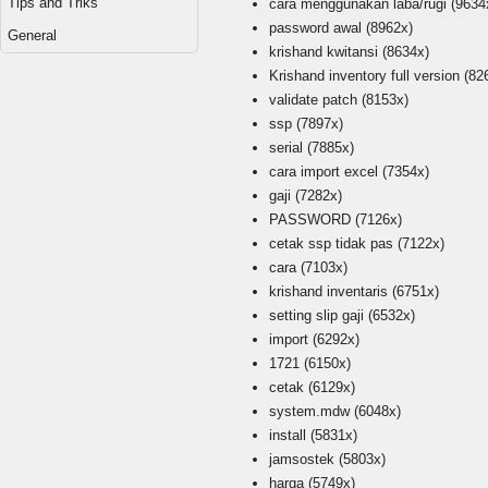
Tips and Triks
cara menggunakan laba/rugi
(9634
password awal
(8962x)
General
krishand kwitansi
(8634x)
Krishand inventory full version
(82
validate patch
(8153x)
ssp
(7897x)
serial
(7885x)
cara import excel
(7354x)
gaji
(7282x)
PASSWORD
(7126x)
cetak ssp tidak pas
(7122x)
cara
(7103x)
krishand inventaris
(6751x)
setting slip gaji
(6532x)
import
(6292x)
1721
(6150x)
cetak
(6129x)
system.mdw
(6048x)
install
(5831x)
jamsostek
(5803x)
harga
(5749x)