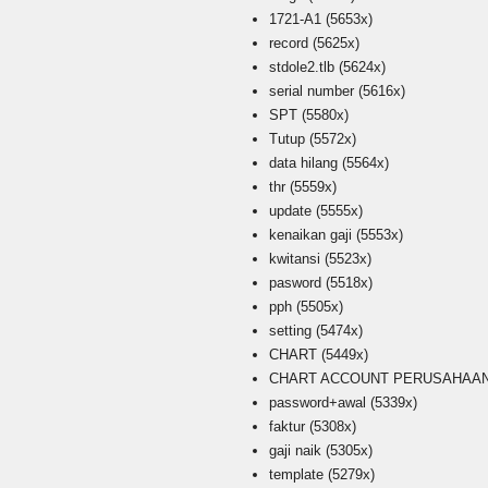
1721-A1
(5653x)
record
(5625x)
stdole2.tlb
(5624x)
serial number
(5616x)
SPT
(5580x)
Tutup
(5572x)
data hilang
(5564x)
thr
(5559x)
update
(5555x)
kenaikan gaji
(5553x)
kwitansi
(5523x)
pasword
(5518x)
pph
(5505x)
setting
(5474x)
CHART
(5449x)
CHART ACCOUNT PERUSAHAAN i
password+awal
(5339x)
faktur
(5308x)
gaji naik
(5305x)
template
(5279x)