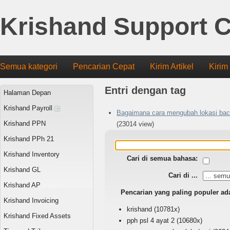
Krishand Support C
Semua kategori
Pencarian Cepat
Kirim Artikel
Kirim
Entri dengan tag
Halaman Depan
Krishand Payroll
Bagaimana cara mengubah lokasi bac
Krishand PPN
(23014 view)
Krishand PPh 21
Krishand Inventory
Cari di semua bahasa:
Krishand GL
Cari di ...
Krishand AP
Pencarian yang paling populer ad
Krishand Invoicing
krishand
(10781x)
Krishand Fixed Assets
pph psl 4 ayat 2
(10680x)