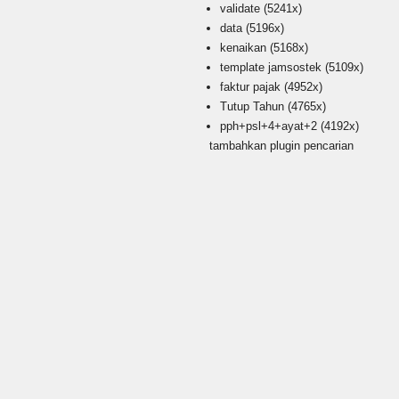
validate
(5241x)
data
(5196x)
kenaikan
(5168x)
template jamsostek
(5109x)
faktur pajak
(4952x)
Tutup Tahun
(4765x)
pph+psl+4+ayat+2
(4192x)
tambahkan plugin pencarian