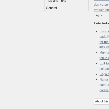
Tips and Triks
dan-yg-pu
General
trmksih.ht
Tag:
-
Entri terka
..isnt
pada K
for th
#0000
Membu
tahun 
Edit t
pelapo
Bagai
Nama 
data p
dalam
About this