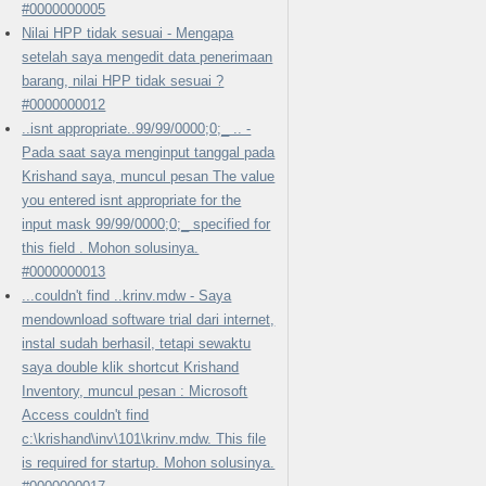
#0000000005
Nilai HPP tidak sesuai - Mengapa
setelah saya mengedit data penerimaan
barang, nilai HPP tidak sesuai ?
#0000000012
..isnt appropriate..99/99/0000;0;_ .. -
Pada saat saya menginput tanggal pada
Krishand saya, muncul pesan The value
you entered isnt appropriate for the
input mask 99/99/0000;0;_ specified for
this field . Mohon solusinya.
#0000000013
...couldn't find ..krinv.mdw - Saya
mendownload software trial dari internet,
instal sudah berhasil, tetapi sewaktu
saya double klik shortcut Krishand
Inventory, muncul pesan : Microsoft
Access couldn't find
c:\krishand\inv\101\krinv.mdw. This file
is required for startup. Mohon solusinya.