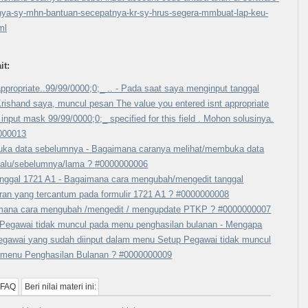
nya-sy-mhn-bantuan-secepatnya-kr-sy-hrus-segera-mmbuat-lap-keu-
ml
it:
 appropriate..99/99/0000;0;_ .. - Pada saat saya menginput tanggal
rishand saya, muncul pesan The value you entered isnt appropriate
e input mask 99/99/0000;0;_ specified for this field . Mohon solusinya.
000013
ka data sebelumnya - Bagaimana caranya melihat/membuka data
lalu/sebelumnya/lama ? #0000000006
anggal 1721 A1 - Bagaimana cara mengubah/mengedit tanggal
ran yang tercantum pada formulir 1721 A1 ? #0000000008
mana cara mengubah /mengedit / mengupdate PTKP ? #0000000007
Pegawai tidak muncul pada menu penghasilan bulanan - Mengapa
egawai yang sudah diinput dalam menu Setup Pegawai tidak muncul
 menu Penghasilan Bulanan ? #0000000009
 FAQ
Beri nilai materi ini: