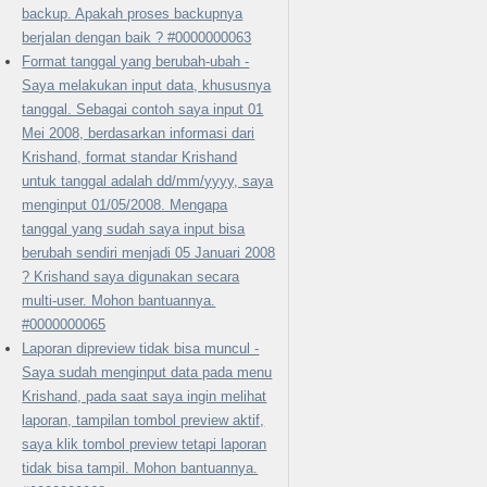
backup. Apakah proses backupnya
berjalan dengan baik ? #0000000063
Format tanggal yang berubah-ubah -
Saya melakukan input data, khususnya
tanggal. Sebagai contoh saya input 01
Mei 2008, berdasarkan informasi dari
Krishand, format standar Krishand
untuk tanggal adalah dd/mm/yyyy, saya
menginput 01/05/2008. Mengapa
tanggal yang sudah saya input bisa
berubah sendiri menjadi 05 Januari 2008
? Krishand saya digunakan secara
multi-user. Mohon bantuannya.
#0000000065
Laporan dipreview tidak bisa muncul -
Saya sudah menginput data pada menu
Krishand, pada saat saya ingin melihat
laporan, tampilan tombol preview aktif,
saya klik tombol preview tetapi laporan
tidak bisa tampil. Mohon bantuannya.