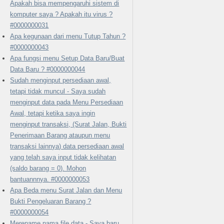
Apakah bisa mempengaruhi sistem di
komputer saya ? Apakah itu virus ?
#0000000031
Apa kegunaan dari menu Tutup Tahun ?
#0000000043
Apa fungsi menu Setup Data Baru/Buat
Data Baru ? #0000000044
Sudah menginput persediaan awal,
tetapi tidak muncul - Saya sudah
menginput data pada Menu Persediaan
Awal, tetapi ketika saya ingin
menginput transaksi, (Surat Jalan, Bukti
Penerimaan Barang ataupun menu
transaksi lainnya) data persediaan awal
yang telah saya input tidak kelihatan
(saldo barang = 0). Mohon
bantuannnya. #0000000053
Apa Beda menu Surat Jalan dan Menu
Bukti Pengeluaran Barang ?
#0000000054
Merename nama file data - Saya baru