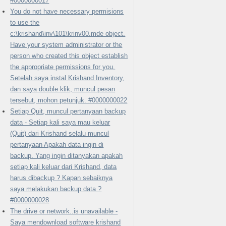
#0000000017
You do not have necessary permisions
to use the
c:\krishand\inv\101\krinv00.mde object.
Have your system administrator or the
person who created this object establish
the appropriate permissions for you.
Setelah saya instal Krishand Inventory,
dan saya double klik, muncul pesan
tersebut, mohon petunjuk. #0000000022
Setiap Quit, muncul pertanyaan backup
data - Setiap kali saya mau keluar
(Quit) dari Krishand selalu muncul
pertanyaan Apakah data ingin di
backup. Yang ingin ditanyakan apakah
setiap kali keluar dari Krishand, data
harus dibackup ? Kapan sebaiknya
saya melakukan backup data ?
#0000000028
The drive or network..is unavailable -
Saya mendownload software krishand