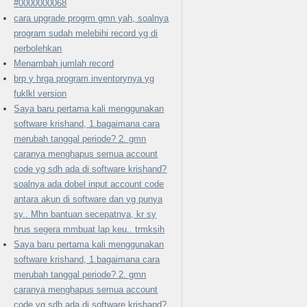
#0000000068
cara upgrade progrm gmn yah, soalnya
program sudah melebihi record yg di
perbolehkan
Menambah jumlah record
brp y hrga program inventorynya yg
fuklkl version
Saya baru pertama kali menggunakan
software krishand, 1.bagaimana cara
merubah tanggal periode? 2. gmn
caranya menghapus semua account
code yg sdh ada di software krishand?
soalnya ada dobel input account code
antara akun di software dan yg punya
sy.. Mhn bantuan secepatnya, kr sy
hrus segera mmbuat lap keu.. trmksih
Saya baru pertama kali menggunakan
software krishand, 1.bagaimana cara
merubah tanggal periode? 2. gmn
caranya menghapus semua account
code yg sdh ada di software krishand?