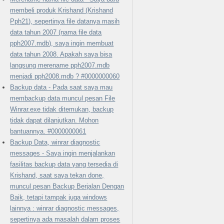
membeli produk Krishand (Krishand
Pph21), sepertinya file datanya masih
data tahun 2007 (nama file data
pph2007.mdb), saya ingin membuat
data tahun 2008. Apakah saya bisa
langsung merename pph2007.mdb
menjadi pph2008.mdb ? #0000000060
Backup data - Pada saat saya mau
membackup data muncul pesan File
Winrar.exe tidak ditemukan, backup
tidak dapat dilanjutkan. Mohon
bantuannya. #0000000061
Backup Data, winrar diagnostic
messages - Saya ingin menjalankan
fasilitas backup data yang tersedia di
Krishand, saat saya tekan done,
muncul pesan Backup Berjalan Dengan
Baik, tetapi tampak juga windows
lainnya : winrar diagnostic messages,
sepertinya ada masalah dalam proses