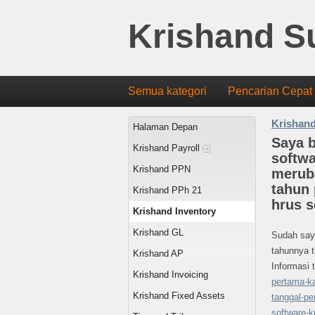
Krishand S
Semua kategori
Pencarian Cepat
Krishand
Halaman Depan
Saya 
Krishand Payroll
softwa
Krishand PPN
merub
tahun 
Krishand PPh 21
hrus s
Krishand Inventory
Krishand GL
Sudah saya
tahunnya t
Krishand AP
Informasi
Krishand Invoicing
pertama-k
Krishand Fixed Assets
tanggal-p
software-k