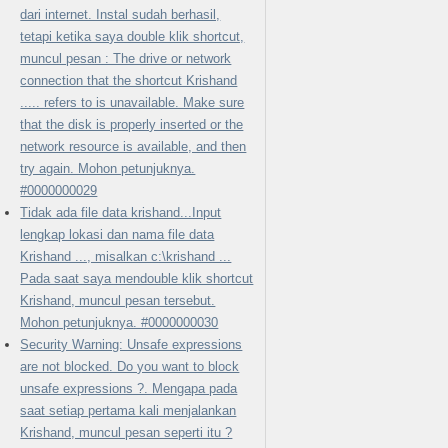
dari internet. Instal sudah berhasil,
tetapi ketika saya double klik shortcut,
muncul pesan : The drive or network
connection that the shortcut Krishand
..... refers to is unavailable. Make sure
that the disk is properly inserted or the
network resource is available, and then
try again. Mohon petunjuknya.
#0000000029
Tidak ada file data krishand...Input
lengkap lokasi dan nama file data
Krishand ..., misalkan c:\krishand ...
Pada saat saya mendouble klik shortcut
Krishand, muncul pesan tersebut.
Mohon petunjuknya. #0000000030
Security Warning: Unsafe expressions
are not blocked. Do you want to block
unsafe expressions ?. Mengapa pada
saat setiap pertama kali menjalankan
Krishand, muncul pesan seperti itu ?