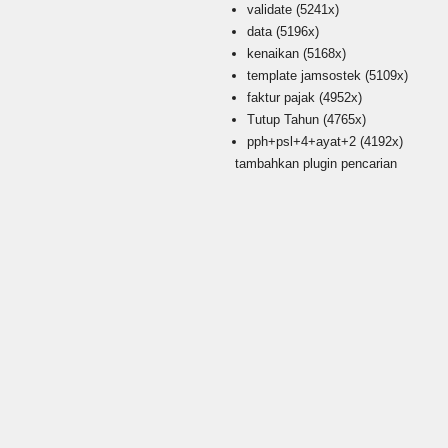
validate
(5241x)
data
(5196x)
kenaikan
(5168x)
template jamsostek
(5109x)
faktur pajak
(4952x)
Tutup Tahun
(4765x)
pph+psl+4+ayat+2
(4192x)
tambahkan plugin pencarian