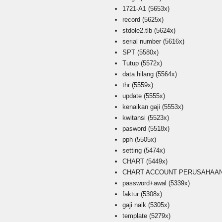
1721-A1
(5653x)
record
(5625x)
stdole2.tlb
(5624x)
serial number
(5616x)
SPT
(5580x)
Tutup
(5572x)
data hilang
(5564x)
thr
(5559x)
update
(5555x)
kenaikan gaji
(5553x)
kwitansi
(5523x)
pasword
(5518x)
pph
(5505x)
setting
(5474x)
CHART
(5449x)
CHART ACCOUNT PERUSAHAAN i
password+awal
(5339x)
faktur
(5308x)
gaji naik
(5305x)
template
(5279x)