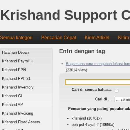
Krishand Support C
Semua kategori
Pencarian Cepat
Kirim Artikel
Kirim
Entri dengan tag
Halaman Depan
Krishand Payroll
Bagaimana cara mengubah lokasi bac
Krishand PPN
(23014 view)
Krishand PPh 21
Krishand Inventory
Cari di semua bahasa:
Krishand GL
Cari di ...
Krishand AP
Pencarian yang paling populer ad
Krishand Invoicing
krishand
(10781x)
Krishand Fixed Assets
pph psl 4 ayat 2
(10680x)