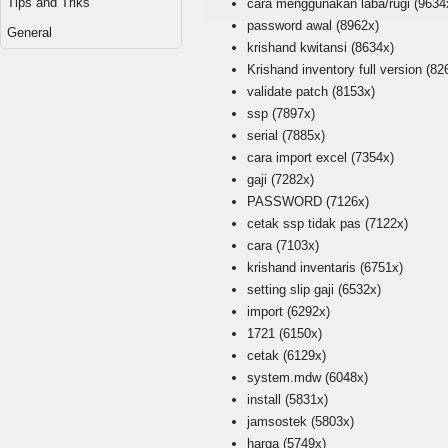
Tips and Triks
cara menggunakan laba/rugi
(9634
password awal
(8962x)
General
krishand kwitansi
(8634x)
Krishand inventory full version
(82
validate patch
(8153x)
ssp
(7897x)
serial
(7885x)
cara import excel
(7354x)
gaji
(7282x)
PASSWORD
(7126x)
cetak ssp tidak pas
(7122x)
cara
(7103x)
krishand inventaris
(6751x)
setting slip gaji
(6532x)
import
(6292x)
1721
(6150x)
cetak
(6129x)
system.mdw
(6048x)
install
(5831x)
jamsostek
(5803x)
harga
(5749x)