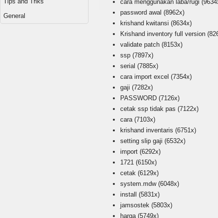
Tips and Triks
cara menggunakan laba/rugi
(9634
password awal
(8962x)
General
krishand kwitansi
(8634x)
Krishand inventory full version
(82
validate patch
(8153x)
ssp
(7897x)
serial
(7885x)
cara import excel
(7354x)
gaji
(7282x)
PASSWORD
(7126x)
cetak ssp tidak pas
(7122x)
cara
(7103x)
krishand inventaris
(6751x)
setting slip gaji
(6532x)
import
(6292x)
1721
(6150x)
cetak
(6129x)
system.mdw
(6048x)
install
(5831x)
jamsostek
(5803x)
harga
(5749x)