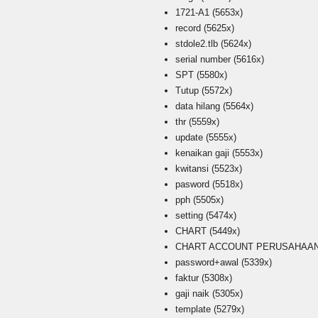
1721-A1
(5653x)
record
(5625x)
stdole2.tlb
(5624x)
serial number
(5616x)
SPT
(5580x)
Tutup
(5572x)
data hilang
(5564x)
thr
(5559x)
update
(5555x)
kenaikan gaji
(5553x)
kwitansi
(5523x)
pasword
(5518x)
pph
(5505x)
setting
(5474x)
CHART
(5449x)
CHART ACCOUNT PERUSAHAAN i
password+awal
(5339x)
faktur
(5308x)
gaji naik
(5305x)
template
(5279x)