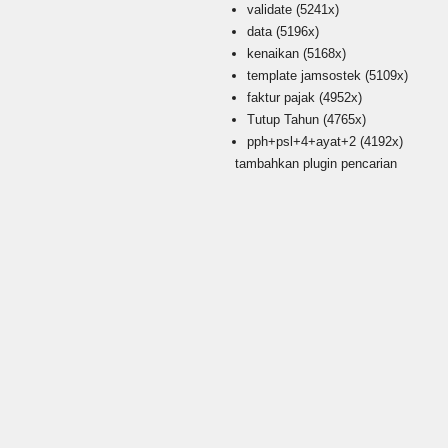
validate
(5241x)
data
(5196x)
kenaikan
(5168x)
template jamsostek
(5109x)
faktur pajak
(4952x)
Tutup Tahun
(4765x)
pph+psl+4+ayat+2
(4192x)
tambahkan plugin pencarian