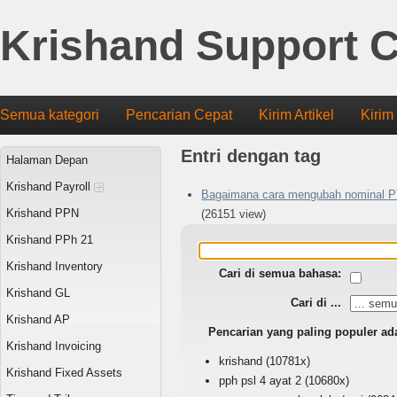
Krishand Support C
Semua kategori
Pencarian Cepat
Kirim Artikel
Kirim
Entri dengan tag
Halaman Depan
Krishand Payroll
Bagaimana cara mengubah nominal P
Krishand PPN
(26151 view)
Krishand PPh 21
Krishand Inventory
Cari di semua bahasa:
Krishand GL
Cari di ...
Krishand AP
Pencarian yang paling populer ad
Krishand Invoicing
krishand
(10781x)
Krishand Fixed Assets
pph psl 4 ayat 2
(10680x)